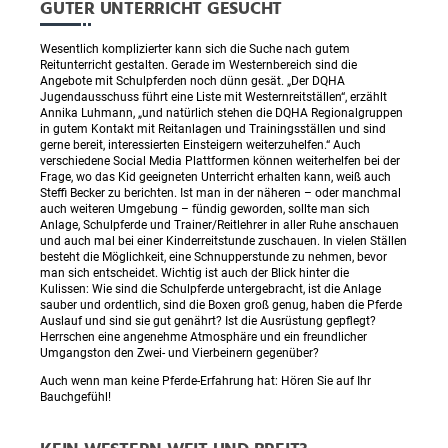
GUTER UNTERRICHT GESUCHT
Wesentlich komplizierter kann sich die Suche nach gutem
Reitunterricht gestalten. Gerade im Westernbereich sind die
Angebote mit Schulpferden noch dünn gesät. „Der DQHA
Jugendausschuss führt eine Liste mit Westernreitställen“, erzählt
Annika Luhmann, „und natürlich stehen die DQHA Regionalgruppen
in gutem Kontakt mit Reitanlagen und Trainingsställen und sind
gerne bereit, interessierten Einsteigern weiterzuhelfen.“ Auch
verschiedene Social Media Plattformen können weiterhelfen bei der
Frage, wo das Kid geeigneten Unterricht erhalten kann, weiß auch
Steffi Becker zu berichten. Ist man in der näheren – oder manchmal
auch weiteren Umgebung – fündig geworden, sollte man sich
Anlage, Schulpferde und Trainer/Reitlehrer in aller Ruhe anschauen
und auch mal bei einer Kinderreitstunde zuschauen. In vielen Ställen
besteht die Möglichkeit, eine Schnupperstunde zu nehmen, bevor
man sich entscheidet. Wichtig ist auch der Blick hinter die
Kulissen: Wie sind die Schulpferde untergebracht, ist die Anlage
sauber und ordentlich, sind die Boxen groß genug, haben die Pferde
Auslauf und sind sie gut genährt? Ist die Ausrüstung gepflegt?
Herrschen eine angenehme Atmosphäre und ein freundlicher
Umgangston den Zwei- und Vierbeinern gegenüber?
Auch wenn man keine Pferde-Erfahrung hat: Hören Sie auf Ihr
Bauchgefühl!