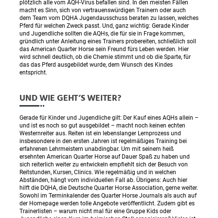
plötzlich alle vom AQH-Virus befallen sind. In den meisten Fällen
macht es Sinn, sich von vertrauenswürdigen Trainern oder auch
dem Team vom DQHA Jugendausschuss beraten zu lassen, welches
Pferd für welchen Zweck passt. Und, ganz wichtig: Gerade Kinder
und Jugendliche sollten die AQHs, die für sie in Frage kommen,
gründlich unter Anleitung eines Trainers probereiten, schließlich soll
das American Quarter Horse sein Freund fürs Leben werden. Hier
wird schnell deutlich, ob die Chemie stimmt und ob die Sparte, für
das das Pferd ausgebildet wurde, dem Wunsch des Kindes
entspricht.
UND WIE GEHT’S WEITER?
Gerade für Kinder und Jugendliche gilt: Der Kauf eines AQHs allein –
und ist es noch so gut ausgebildet – macht noch keinen echten
Westernreiter aus. Reiten ist ein lebenslanger Lernprozess und
insbesondere in den ersten Jahren ist regelmäßiges Training bei
erfahrenen Lehrmeistern unabdingbar. Um mit seinem heiß
ersehnten American Quarter Horse auf Dauer Spaß zu haben und
sich reiterlich weiter zu entwickeln empfiehlt sich der Besuch von
Reitstunden, Kursen, Clinics. Wie regelmäßig und in welchen
Abständen, hängt vom individuellen Fall ab. Übrigens: Auch hier
hilft die DQHA, die Deutsche Quarter Horse Association, gerne weiter.
Sowohl im Terminkalender des Quarter Horse Journals als auch auf
der Homepage werden tolle Angebote veröffentlicht. Zudem gibt es
Trainerlisten – warum nicht mal für eine Gruppe Kids oder