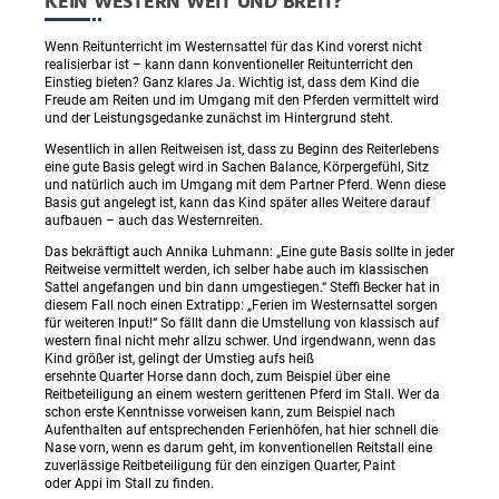
KEIN WESTERN WEIT UND BREIT?
Wenn Reitunterricht im Westernsattel für das Kind vorerst nicht
realisierbar ist – kann dann konventioneller Reitunterricht den
Einstieg bieten? Ganz klares Ja. Wichtig ist, dass dem Kind die
Freude am Reiten und im Umgang mit den Pferden vermittelt wird
und der Leistungsgedanke zunächst im Hintergrund steht.
Wesentlich in allen Reitweisen ist, dass zu Beginn des Reiterlebens
eine gute Basis gelegt wird in Sachen Balance, Körpergefühl, Sitz
und natürlich auch im Umgang mit dem Partner Pferd. Wenn diese
Basis gut angelegt ist, kann das Kind später alles Weitere darauf
aufbauen – auch das Westernreiten.
Das bekräftigt auch Annika Luhmann: „Eine gute Basis sollte in jeder
Reitweise vermittelt werden, ich selber habe auch im klassischen
Sattel angefangen und bin dann umgestiegen.“ Steffi Becker hat in
diesem Fall noch einen Extratipp: „Ferien im Westernsattel sorgen
für weiteren Input!“ So fällt dann die Umstellung von klassisch auf
western final nicht mehr allzu schwer. Und irgendwann, wenn das
Kind größer ist, gelingt der Umstieg aufs heiß
ersehnte Quarter Horse dann doch, zum Beispiel über eine
Reitbeteiligung an einem western gerittenen Pferd im Stall. Wer da
schon erste Kenntnisse vorweisen kann, zum Beispiel nach
Aufenthalten auf entsprechenden Ferienhöfen, hat hier schnell die
Nase vorn, wenn es darum geht, im konventionellen Reitstall eine
zuverlässige Reitbeteiligung für den einzigen Quarter, Paint
oder Appi im Stall zu finden.