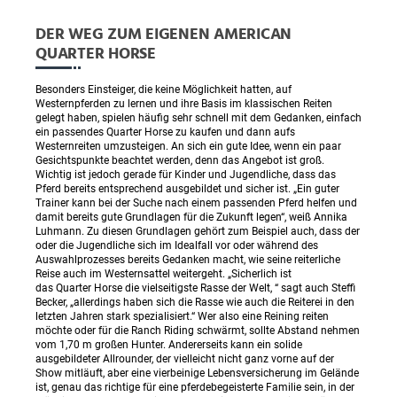
DER WEG ZUM EIGENEN AMERICAN
QUARTER HORSE
Besonders Einsteiger, die keine Möglichkeit hatten, auf
Westernpferden zu lernen und ihre Basis im klassischen Reiten
gelegt haben, spielen häufig sehr schnell mit dem Gedanken, einfach
ein passendes Quarter Horse zu kaufen und dann aufs
Westernreiten umzusteigen. An sich ein gute Idee, wenn ein paar
Gesichtspunkte beachtet werden, denn das Angebot ist groß.
Wichtig ist jedoch gerade für Kinder und Jugendliche, dass das
Pferd bereits entsprechend ausgebildet und sicher ist. „Ein guter
Trainer kann bei der Suche nach einem passenden Pferd helfen und
damit bereits gute Grundlagen für die Zukunft legen“, weiß Annika
Luhmann. Zu diesen Grundlagen gehört zum Beispiel auch, dass der
oder die Jugendliche sich im Idealfall vor oder während des
Auswahlprozesses bereits Gedanken macht, wie seine reiterliche
Reise auch im Westernsattel weitergeht. „Sicherlich ist
das Quarter Horse die vielseitigste Rasse der Welt, “ sagt auch Steffi
Becker, „allerdings haben sich die Rasse wie auch die Reiterei in den
letzten Jahren stark spezialisiert.“ Wer also eine Reining reiten
möchte oder für die Ranch Riding schwärmt, sollte Abstand nehmen
vom 1,70 m großen Hunter. Andererseits kann ein solide
ausgebildeter Allrounder, der vielleicht nicht ganz vorne auf der
Show mitläuft, aber eine vierbeinige Lebensversicherung im Gelände
ist, genau das richtige für eine pferdebegeisterte Familie sein, in der