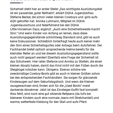
Sicherheit steht hier an erster Stelle! „Das wichtigste Ausrüstungsteil
ist ein passender, guter Reithelm“, erklärt DQHA Jugendobfrau
Stefanie Becker, die schon vielen kleinen Cowboys und -girls aufs
AQH geholfen hat. Annika Luhmann, Mitglied im DQHA
Jugendausschuss und federführend bei den DQHA
Little Horseman Days, ergänzt: „Auch eine Sicherheitsweste macht
Sinn.“ Und wenn Kinder von Anfang an lernen, dass diese
Ausrüstungsgegenstände schlichtweg Standard sind, gibt es auch
keine Diskussionen. Schließlich hinterfragt heute auch keiner mehr
den Sinn eines Sicherheitsgurtes oder Airbags beim Autofahren. Der
Fachhandel bietet optisch ansprechende Helme bereits für die
kleinsten Reiter an und bei diesem Ausrüstungsgegenstand sollte
auch nicht gespart werden! Ebenfalls eine Frage der Sicherheit ist
das Schuhwerk: Hier raten Stefanie und Annika zu Stiefeln, die einen
kleinen Absatz haben, damit das Kind nicht mit den Füßen durch die
Steigbügel rutschen kann. Übrigens: Ebenso schöne wie
zweckmäßige Cowboy-Boots gibt es auch in kleinen Größen schon
bei den entsprechenden Fachhändlern. Sie sorgen für glänzende
Kinderaugen auf dem Geburtstagstisch. Und wenn die Kleinen
rausgewachsen sind, finden sich für die „Used Boots“ meist
dankende Abnehmer. Jetzt ist das Einsteiger-Outfit fast komplett:
Was fehlt, sind noch eine gut sitzende Reitjeans (da tut’s bei
kleineren Kindern auch eine normale Jeans mit Stretchanteil) und
warme, wetterfeste Kleidung für den Stall und aufs Pferd.