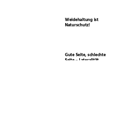
Weidehaltung ist
Naturschutz!
Gute Seite, schlechte
Seite – Lateralität
Ehre, wem Ehre
gebührt