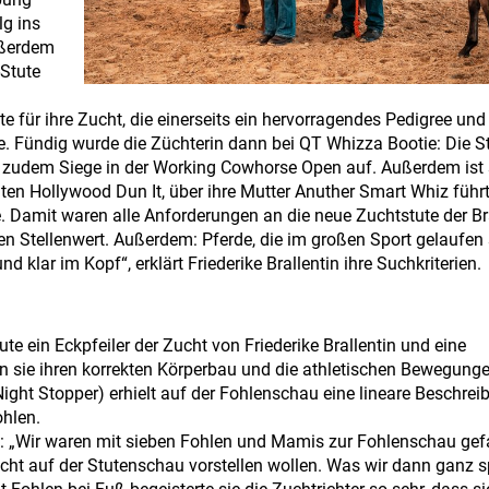
ibung
g ins
ußerdem
-Stute
te für ihre Zucht, die einerseits ein hervorragendes Pedigree und
e. Fündig wurde die Züchterin dann bei QT Whizza Bootie: Die St
ies zudem Siege in der Working Cowhorse Open auf. Außerdem ist 
ten Hollywood Dun It, über ihre Mutter Anuther Smart Whiz führt
. Damit waren alle Anforderungen an die neue Zuchtstute der Br
en Stellenwert. Außerdem: Pferde, die im großen Sport gelaufen
nd klar im Kopf“, erklärt Friederike Brallentin ihre Suchkriterien.
ute ein Eckpfeiler der Zucht von Friederike Brallentin und eine
n sie ihren korrekten Körperbau und die athletischen Bewegunge
ght Stopper) erhielt auf der Fohlenschau eine lineare Beschrei
ohlen.
n: „Wir waren mit sieben Fohlen und Mamis zur Fohlenschau ge
icht auf der Stutenschau vorstellen wollen. Was wir dann ganz 