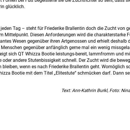
 Fohlen bei Fuß begeisterte sie die Zuchtrichter so sehr, dass si
rin glücklich.
 jeden Tag – steht für Friederike Brallentin doch die Zucht von 
 Mittelpunkt. Diesen Anforderungen wird die charakterstarke 
minantes Wesen gegenüber ihren Artgenossen und erhielt deshalb 
d Menschen gegenüber anfänglich gerne mal ein wenig missgela
, zeigt sich QT Whizza Bootie leistungs-bereit, lammfromm und 
ine oder andere Stutenbissigkeit schnell. Der Zucht wird die bew
 bleiben, wenn es nach Friederike Brallentin geht. Womöglich so
izza Bootie mit dem Titel „Elitestute“ schmücken darf. Dann se
Text: Ann-Kathrin Burkl, Foto: Nin