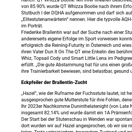
Ranch: QT Whizza Bootie. Mit ihrer linearen Beschre
von 85.90% wurde QT Whizza Bootie nach ihrem Erfol
Stutbuch I der DQHA aufgenommen und darf sich a
„Elitestutenanwärterin“ nennen. Hier die typvolle AQH
im Porträt.
Friederike Brallentin war auf der Suche nach einer Stu
andererseits eigene Erfolge im Sport vorweisen konnt
erfolgreich die Reining-Futurity in Österreich und w
ihren Vater Dun It On The QT eine Enkelin des berühm
Whiz, Topsail Cody und Smart Little Lena im Pedigree
erfüllt. „Die gute Abstammung hat für uns einen groß
ihre Trainierbarkeit bewiesen, sind belastbar, gesund u
Eckpfeiler der Brallentin-Zucht
„Hazel“, wie der Rufname der Fuchsstute lautet, ist he
ausgesprochen gute Mutterstute für ihre Fohlen, dene
Ihr 2023er Nachkomme Duninthelatenight (von Late Ni
insgesamt 82.14% und wurde damit ein 1A Prämienf
Der Start bei der Stutenschau in Wenden war sponta
dort wurden wir auf Hazel angesprochen, ob wir sie n