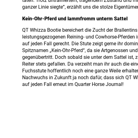
taten. Trotz untrainiertem, tragendem Zustand und mit
ganzer Linie siegte“, erzählt uns die stolze Eigentüme
Kein-Ohr-Pferd und lammfromm unterm Sattel
QT Whizza Bootie bereichert die Zucht der Brallentins
leistungsgezogenen Reining- und Cowhorse-Pferden im
auf jeden Fall gerecht. Die Stute zeigt gerne ihr do
Spitznamen „Kein-Ohr-Pferd“, da sie Artgenossen un
gegenübertritt. Doch sobald sie unter dem Sattel ist
Reiter stets gefallen. Da verzeiht man ihr auch die e
Fuchsstute hoffentlich noch eine ganze Weile erhalten
Nachwuchs in Zukunft ja noch dafür, dass sich QT Wh
auf jeden Fall erneut im Quarter Horse Journal!