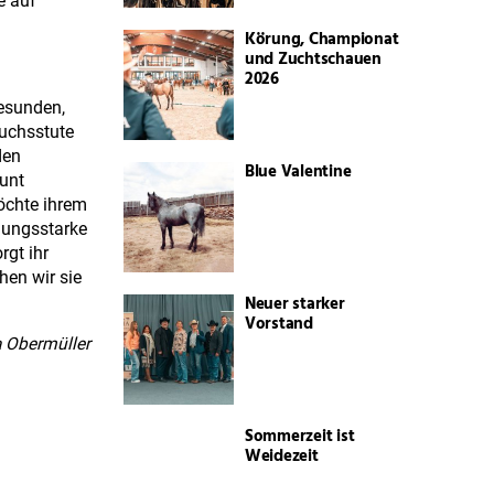
e auf
Körung, Championat
und Zuchtschauen
2026
gesunden,
Fuchsstute
den
Blue Valentine
unt
möchte ihrem
egungsstarke
rgt ihr
hen wir sie
Neuer starker
Vorstand
a Obermüller
Sommerzeit ist
Weidezeit