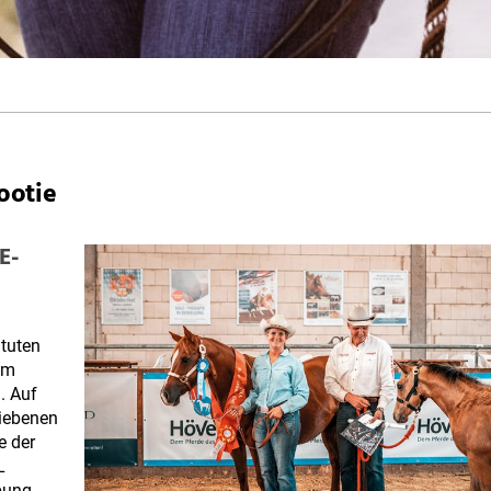
ootie
E-
Stuten
rem
. Auf
riebenen
e der
L