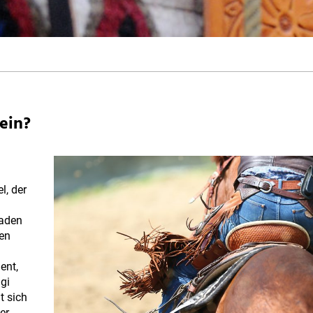
sein?
l, der
haden
en
ent,
ggi
t sich
er