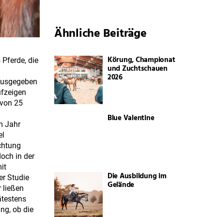
Ähnliche Beiträge
Körung, Championat
 Pferde, die
und Zuchtschauen
2026
rausgegeben
ufzeigen
 von 25
Blue Valentine
m Jahr
el
chtung
och in der
it
Die Ausbildung im
er Studie
Gelände
 ließen
ätestens
ng, ob die