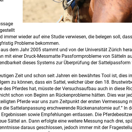
ussage
estellt
 immer wieder auf eine Studie verwiesen, die belegen soll, dass
angfristig Probleme bekommen.
e aus dem Jahr 2005 stammt und von der Universität Zürich he
 man mit einer Druck-Messmatte Passformprobleme von Sätteln a
erwendbarkeit dieses Systems zur Überprüfung der Sattelpassform
utigen Zeit und schon seit Jahren ein bewährtes Tool ist, dies i
ern zu können, dass ein Sattel, welcher über den 18. Brustwirb
de des Pferdes hat, müsste der Versuchsaufbau auch in diese Ri
e nicht schon von Beginn an Rückenprobleme hätten. Dies war jed
beteiligten Pferde war uns zum Zeitpunkt der ersten Vermessung m
e die Sattelanpassung erschwerende Rückenanatomie auf.“ In d
 Ergebnissen sowie Empfehlungen entlassen. Die Pferdebesitzer
eue Sättel an. Dann erfolgte eine weitere Messung nach drei, sp
nntnisse daraus geschlossen, jedoch immer mit der Fragestellu