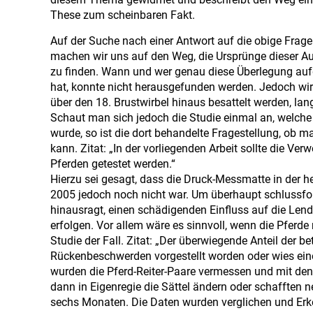
These zum scheinbaren Fakt.
Auf der Suche nach einer Antwort auf die obige Frage
machen wir uns auf den Weg, die Ursprünge dieser A
zu finden. Wann und wer genau diese Überlegung aufg
hat, konnte nicht herausgefunden werden. Jedoch wird
über den 18. Brustwirbel hinaus besattelt werden, l
Schaut man sich jedoch die Studie einmal an, welch
wurde, so ist die dort behandelte Fragestellung, ob
kann. Zitat: „In der vorliegenden Arbeit sollte die V
Pferden getestet werden.“
Hierzu sei gesagt, dass die Druck-Messmatte in der he
2005 jedoch noch nicht war. Um überhaupt schlussfolg
hinausragt, einen schädigenden Einfluss auf die Len
erfolgen. Vor allem wäre es sinnvoll, wenn die Pferd
Studie der Fall. Zitat: „Der überwiegende Anteil der 
Rückenbeschwerden vorgestellt worden oder wies ein
wurden die Pferd-Reiter-Paare vermessen und mit den
dann in Eigenregie die Sättel ändern oder schafften n
sechs Monaten. Die Daten wurden verglichen und Erke