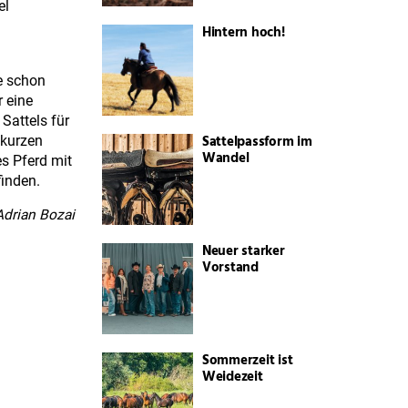
el
Hintern hoch!
de schon
 eine
Sattels für
Sattelpassform im
 kurzen
Wandel
s Pferd mit
finden.
Adrian Bozai
Neuer starker
Vorstand
Sommerzeit ist
Weidezeit