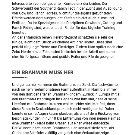
Interessierten von der geballten Kompetenz der beiden. Der
Schwerpunkt der Southend Ranch liegt in der Zucht und Ausbildung
von Cow und Ranch Horses. Nicht nur die eigens gezüchteten
Pferde werden dort ausgebildet, Stefanie bietet auch Kurse und
Beritt an. Da ihr Spezialgebiet die Disziplinen Cowhorse, Cutting und
Ranch Riding sind, werden auch Rinder für das tägliche Training
benötigt.
An der anfänglich reinen Hereford-Zucht schätzten sie sehr die
ruhige, leicht dem Druck weichende Art ihrer Rinder. Diese sind
perfekt für junge Pferde und Einsteiger. Zudem kam später noch eine
Zebu-Herde hinzu. Zebus sind trickreich bei der Arbeit und daher
eher für fortgeschrittene und geübte Reiter und Pferde geeignet.
EIN BRAHMAN MUSS HER
Und genau hier kommen die Brahmans ins Spiel. Olaf schwärmte
nach seinem mehrmonatigen Farmaufenthalt in Namibia immer
von den dort gehaltenen Brahman-Rindern. Zurück in Europa mit all
den Brahman-Erfahrungen im Gepäck war ihm klar, dass er seine
Hereford mit Brahman kreuzen wollte. Leider stellte er fest, dass
diese Rasse in Deutschland praktisch nicht verfügbar ist. Daher
konnte er seine Augen kaum glauben, als er auf dem Rückweg von
Beschlagskunden in nur 18 km Entfernung von ihrer neuen Heimat
eine Brahman-Herde beim Grasen auf einer Wiese entdeckte.
Der Wunsch nach einem Brahmanbullen konkretisierte sich, als
Christiane Schröder zufällig zeitgleich eine Verkaufsanzeige