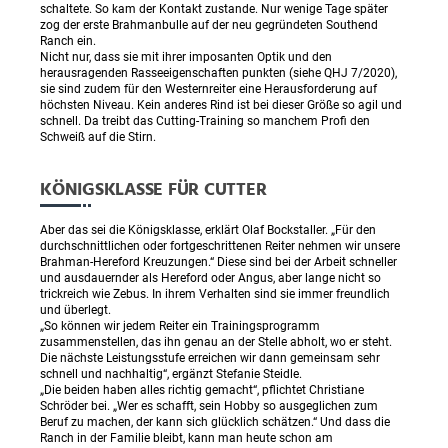
schaltete. So kam der Kontakt zustande. Nur wenige Tage später
zog der erste Brahmanbulle auf der neu gegründeten Southend
Ranch ein.
Nicht nur, dass sie mit ihrer imposanten Optik und den
herausragenden Rasseeigenschaften punkten (siehe QHJ 7/2020),
sie sind zudem für den Westernreiter eine Herausforderung auf
höchsten Niveau. Kein anderes Rind ist bei dieser Größe so agil und
schnell. Da treibt das Cutting-Training so manchem Profi den
Schweiß auf die Stirn.
KÖNIGSKLASSE FÜR CUTTER
Aber das sei die Königsklasse, erklärt Olaf Bockstaller. „Für den
durchschnittlichen oder fortgeschrittenen Reiter nehmen wir unsere
Brahman-Hereford Kreuzungen.“ Diese sind bei der Arbeit schneller
und ausdauernder als Hereford oder Angus, aber lange nicht so
trickreich wie Zebus. In ihrem Verhalten sind sie immer freundlich
und überlegt.
„So können wir jedem Reiter ein Trainingsprogramm
zusammenstellen, das ihn genau an der Stelle abholt, wo er steht.
Die nächste Leistungsstufe erreichen wir dann gemeinsam sehr
schnell und nachhaltig“, ergänzt Stefanie Steidle.
„Die beiden haben alles richtig gemacht“, pflichtet Christiane
Schröder bei. „Wer es schafft, sein Hobby so ausgeglichen zum
Beruf zu machen, der kann sich glücklich schätzen.“ Und dass die
Ranch in der Familie bleibt, kann man heute schon am