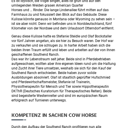
Es ist idyllisch, die Vogel singen, alles ist grün und auf den
umliegenden Weiden grasen American Quarter
Horses und … Rinder. Die lange Lindenallee führt mitten auf das
Farmhaus zu und fokussiert den Blick auf das Gebäude. Diese
Kulisse könnte genauso in Montana oder Wyoming zu sehen sein –
ist sie aber nicht. Denn wir befinden uns in Norddeutschland, fünf
Kilometer von der Nordsee und dem Urlaubsort Otterndorf entfernt.
Genau diese Kulisse hatte es Stefanie Steidle und Olaf Bockstaller
vor fünf Jahren angetan, als sie hier zu Besuch waren. Der Hof war
zu verkaufen und sie schlugen zu. In harter Arbeit haben sich die
beiden ihren Traum erfüllt und leben und arbeiten auf der von ihnen
geschaffenen Southend Ranch.
Das war ihr Lebenstraum seit jeher. Beide sind in Pferdebetrieben
aufgewachsen, wollten aber ihre eigenen Ideen rund um die Haltung
und Zucht ihrer Tiere umsetzen, weshalb sie sich für den Kauf der
Southend Ranch entschieden. Beide haben zuvor solide
Ausbildungen absolviert. Olaf ist staatlich geprüfter Hufschmied
und Pferdewirtschaftsmeister, Stefanie ist Trainerin,
Physiotherapeutin für Mensch und Tier sowie Hippotherapeutin
DKThR (Deutsches Kuratorium für Therapeutisches Reiten). Beide
sind begeisterte Westernreiter und sind im europäischen Raum
erfolgreich auf Turnieren unterwegs.
KOMPETENZ IN SACHEN COW HORSE
Durch den Aufbau der Southend Ranch profitieren nun alle