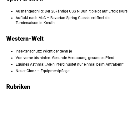
Aushängeschild: Der 20-jährige USS N Dun It bleibt auf Erfolgskurs
Auftakt nach Maß – Bavarian Spring Classic eröffnet die
Turniersaison in Kreuth
Western-Welt
Insektenschutz: Wichtiger denn je
Von vorne bis hinten: Gesunde Verdauung, gesundes Pferd
Equines Asthma: „Mein Pferd hustet nur einmal beim Antraben!“
Neuer Glanz – Equipmentpflege
Rubriken
Panorama/Ihr Foto
American Quarter Horses Ü25 – Happy Birthday
Der heiße Draht in die USA
Der Große QHJ-Westernmarkt/Visitenkarten
Der QHJ-Rechtratgeber