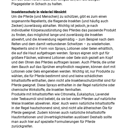
Plagegeister in Schach zu halten.
Insektenschutz in vielerlei Hinsicht
Um die Pferde (und Menschen) zu schützen, gibt es zum einen
sogenannte Repellents, die fliegende Insekten (und häufig auch
Zecken) zuverlässig abhalten. Wichtig ist jedoch, je nach
individueller Körperausdünstung des Pferdes das passende Produkt
zu finden, das möglichst lange und zuverlässig die Insekten
abwehrt, und die Anwendung regelmäßig – zum Beispiel nach dem
Reiten und dem damit verbundenen Schwitzen – zu wiederholen.
Repellents sind in Form von Sprays, Lotionen oder Gelen erhältlich,
die auf die Haut aufgetragen werden. Sprays eignen sich gut für
größere Flächen, während Lotionen oder Gele sich gezielt am Kopf
und den Ohren des Pferdes auftragen lassen. Auch Pferde, die unter
dem Bauch auf das Sprühen empfindlich reagieren, können dort mit
Lotionen oder Gels eingerieben werden. Wichtig ist, nur Produkte zu
wählen, die für Pferde bestimmt sind und keine schädlichen
Inhaltsstoffe enthalten, denn nicht alle Insektenschutzmittel sind für
Pferde geeignet. Diese Sprays enthalten in der Regel natürliche oder
chemische Wirkstoffe, die Insekten fernhalten.
Produkte mit Inhaltsstoffen wie Citronella, Eukalyptus, Lavendel
oder Teebaumöl sind beliebt, da sie bei vielen Pferden auf natürliche
Weise Insekten abwehren. Aber: Auch wenn natürliche Inhaltsstoffe
in der Regel hautschonend sind, sind nicht alle ätherischen Öle für
Pferde geeignet. Zudem können auch natürliche Inhaltsstoffe
Hautirritationen und Unverträglichkeiten auslösen! Deshalb sollte
man auch hier auf spezielle Formulierungen für Pferde
zurückgreifen.