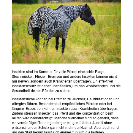
Insekten sind im Sommer für viele Pferde eine echte Plage.
Stechmücken, Fliegen, Bremsen und andere Insekten können nicht
nur nerven, sondern auch Krankheiten übertragen. Ein effektiver
Insektenschutz ist daher unerlässlich, um das Wohlbefinden und die
Gesundheit deines Pferdes zu sichern.
Insektenstiche können bei Pferden zu Juckreiz, Hautirritationen und
Allergien führen. Besonders bei empfindlichen Pferden oder bei
längerer Exposition können Insekten auch Krankheiten übertragen.
Zudem stressen Insekten das Pferd und die Konzentration beim
Reiten wird beeinträchtigt. Manche Vierbeiner sind so genervt, dass
ein vernünftiges Training oder gar ein gemütlicher Ausritt ohne
entsprechenden Schutz gar nicht mehr denkbar ist. Aber auch rund
um den Stall herum lässt sich einiges tun, um die lästigen