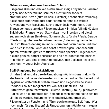
Nebenwirkungsfrei: mechanischer Schutz
Fliegenmasken und -decken bieten zuverlässige physische Barrieren
gegen Insektenbefall und schützen nicht nur besonders
empfindliche Pferde (zum Beispiel Ekzemer) besonders zuverlässig.
Sie können ergänzend oder sogar komplett ohne die weitere
Anwendung von Repellents Stiche zuverlässig verhindern. Das
Tragen von gut sitzenden Fliegenmasken – im Idealfall mit Nüstern-
Shield oder -Fransen – schützt wirksam vor Insekten und bietet
zudem noch einen Blend- und Sonnenschutz für die Pferde. Gerade
Pferde mit großen weißen Abzeichen und/oder unpigmentierter
Haut im Bereich der Augen und Nüstern profitieren davon und man
kann sich in vielen Fällen den sonst notwendigen Sonnenschutz
sparen. Weiterhin gibt es mittlerweile auch spezielle Fliegendecken,
die den ganzen Körper bedecken und so den Kontakt mit Insekten
minimieren, was eine prima Alternative zu den üblichen Repellents
sein kann – sogar beim Ausreiten!
Stall-Umgebung berücksichtigen
Um den Stall und die direkte Umgebung möglichst unattraktiv für
stechende und nervende Insekten zu machen, sollten Sauberkeit und
Hygiene an erster Stelle stehen. Boxen und Liegebereiche sowie
Paddocks sollten möglichst frei von Kot, Urinstellen und
Futterresten gehalten werden. Feuchte Einstreu, Staub, Spinnweben
– alles, was als Brutstätte für Lästlinge dienen könnte, sollte penibel
eliminiert werden. Zudem helfen einfache Maßnahmen wie
Fliegengitter an Fenstern und Türen sowie eine gute Belüftung. Wer
noch mehr für eine fliegenfreie Umgebung tun möchte, kann eigens