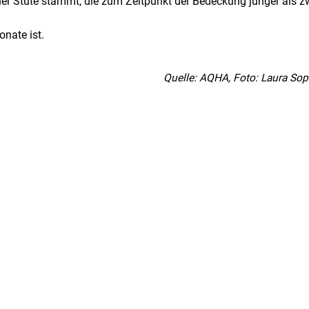
r Stute stammt, die zum Zeitpunkt der Bedeckung jünger als z
onate ist.
Quelle: AQHA, Foto: Laura Sop