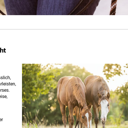
ht
lich,
leisten,
rses.
ise,
er