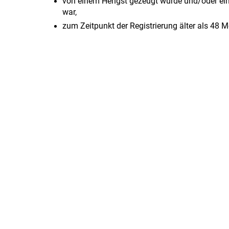
von einem Hengst gezeugt wurde und/oder eine
war,
zum Zeitpunkt der Registrierung älter als 48 M