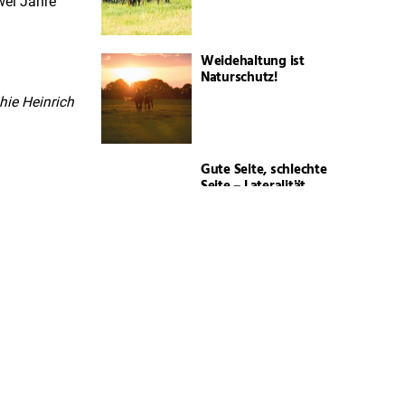
wei Jahre
Weidehaltung ist
Naturschutz!
hie Heinrich
Gute Seite, schlechte
Seite – Lateralität
Ehre, wem Ehre
gebührt