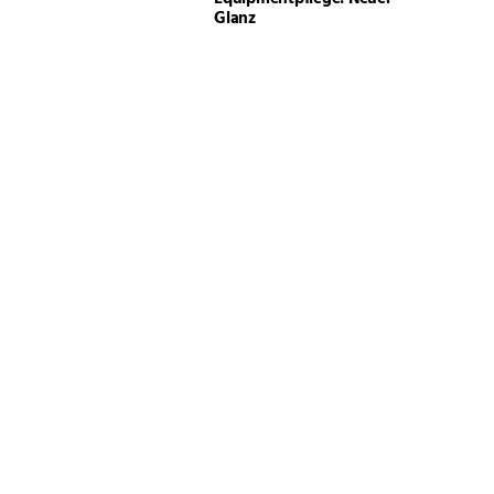
Glanz
Niehoff Pferdetransporter
für alle: dank Leichtbau-
Chassis von AL-KO
Nachhaltigkeit
Grooming für Einsteiger