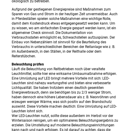
ökologisch zu betreiben.
Aufgrund der gestiegenen Energiepreise sind Maßnahmen zum
Sparen von Gas und Strom in der heutigen Zeit unvermeidbar. Auch
in Pferdeställen spielen solche Maßnahmen eine wichtige Rolle,
damit dem Kostendruck etwas entgegengesetzt werden kann. Um
zu wissen, wo am einfachsten Energie gespart werden kann, ist ein
allgemeiner Check sinnvoll. Die Dokumentation von
Verbrauchsdaten ermöglicht es, Schwachstellen aufzuspüren. Der
Einbau von Nebenzählern ist sinnvoll für die Beurteilung des
Verbrauchs in unterschiedlichen Bereichen der Reitanlage wie z. B.
im Außenbereich, in den Ställen, in der Reithalle oder dem
Reiterstübchen.
Beleuchtung prüfen
Läuft die Beleuchtung von Reitbetrieben noch über veraltete
Leuchtmittel, sollte hier eine wirksame Umbaumaßnahme erfolgen.
Eine Umrüstung auf LED bringt mehrere Vorteile mit sich: LED-
Leuchten sind nahezu wartungsfrei und bieten eine verbesserte
Lichtqualität. Sie haben trotzdem einen deutlich gesenkten
Energieverbrauch, denn sie benötigen bis zu 2/3 weniger Strom,
haben dennoch eine höhere Lebensdauer als z. B. Neonröhren und
erzeugen weniger Wärme, was sich positiv auf den Brandschutz
auswirkt. Diese Vorteile machen deutlich: Eine Umrüstung auf LED-
Leuchten lohnt sich.
Wer LED-Leuchten nutzt, sollte diese außerdem im Herbst vor der
Wintersaison reinigen, um ein optimaleres Beleuchtungsergebnis zu
erzielen. Die Umstellung auf moderne Beleuchtungseinrichtungen
kann nach und nach erfolgen. Es ist darauf zu achten, dass die