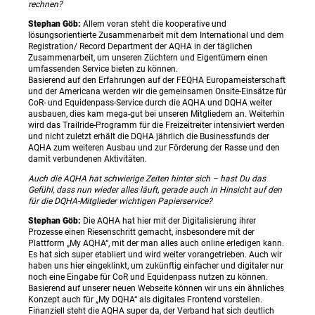
rechnen?
Stephan Göb:
Allem voran steht die kooperative und
lösungsorientierte Zusammenarbeit mit dem International und dem
Registration/ Record Department der AQHA in der täglichen
Zusammenarbeit, um unseren Züchtern und Eigentümern einen
umfassenden Service bieten zu können.
Basierend auf den Erfahrungen auf der FEQHA Europameisterschaft
und der Americana werden wir die gemeinsamen Onsite-Einsätze für
CoR- und Equidenpass-Service durch die AQHA und DQHA weiter
ausbauen, dies kam mega-gut bei unseren Mitgliedern an. Weiterhin
wird das Trailride-Programm für die Freizeitreiter intensiviert werden
und nicht zuletzt erhält die DQHA jährlich die Businessfunds der
AQHA zum weiteren Ausbau und zur Förderung der Rasse und den
damit verbundenen Aktivitäten.
Auch die AQHA hat schwierige Zeiten hinter sich – hast Du das
Gefühl, dass nun wieder alles läuft, gerade auch in Hinsicht auf den
für die DQHA-Mitglieder wichtigen Papierservice?
Stephan Göb:
Die AQHA hat hier mit der Digitalisierung ihrer
Prozesse einen Riesenschritt gemacht, insbesondere mit der
Plattform „My AQHA“, mit der man alles auch online erledigen kann.
Es hat sich super etabliert und wird weiter vorangetrieben. Auch wir
haben uns hier eingeklinkt, um zukünftig einfacher und digitaler nur
noch eine Eingabe für CoR und Equidenpass nutzen zu können.
Basierend auf unserer neuen Webseite können wir uns ein ähnliches
Konzept auch für „My DQHA“ als digitales Frontend vorstellen.
Finanziell steht die AQHA super da, der Verband hat sich deutlich