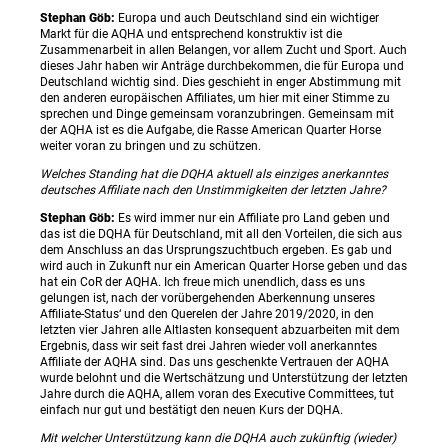
Stephan Göb:
Europa und auch Deutschland sind ein wichtiger
Markt für die AQHA und entsprechend konstruktiv ist die
Zusammenarbeit in allen Belangen, vor allem Zucht und Sport. Auch
dieses Jahr haben wir Anträge durchbekommen, die für Europa und
Deutschland wichtig sind. Dies geschieht in enger Abstimmung mit
den anderen europäischen Affiliates, um hier mit einer Stimme zu
sprechen und Dinge gemeinsam voranzubringen. Gemeinsam mit
der AQHA ist es die Aufgabe, die Rasse American Quarter Horse
weiter voran zu bringen und zu schützen.
Welches Standing hat die DQHA aktuell als einziges anerkanntes
deutsches Affiliate nach den Unstimmigkeiten der letzten Jahre?
Stephan Göb:
Es wird immer nur ein Affiliate pro Land geben und
das ist die DQHA für Deutschland, mit all den Vorteilen, die sich aus
dem Anschluss an das Ursprungszuchtbuch ergeben. Es gab und
wird auch in Zukunft nur ein American Quarter Horse geben und das
hat ein CoR der AQHA. Ich freue mich unendlich, dass es uns
gelungen ist, nach der vorübergehenden Aberkennung unseres
Affiliate-Status‘ und den Querelen der Jahre 2019/2020, in den
letzten vier Jahren alle Altlasten konsequent abzuarbeiten mit dem
Ergebnis, dass wir seit fast drei Jahren wieder voll anerkanntes
Affiliate der AQHA sind. Das uns geschenkte Vertrauen der AQHA
wurde belohnt und die Wertschätzung und Unterstützung der letzten
Jahre durch die AQHA, allem voran des Executive Committees, tut
einfach nur gut und bestätigt den neuen Kurs der DQHA.
Mit welcher Unterstützung kann die DQHA auch zukünftig (wieder)