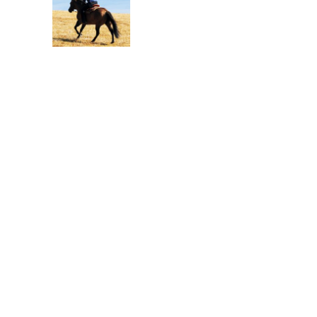
Sattelpassform im Wandel
Körung, Championat und
Zuchtschauen 2026
Blue Valentine