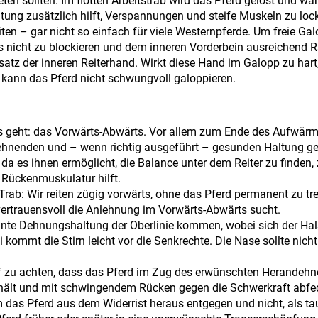
eten sollten. Im flotten Arbeitstrab wird das Pferd gelöst und wa
ung zusätzlich hilft, Verspannungen und steife Muskeln zu lock
iten – gar nicht so einfach für viele Westernpferde. Um freie G
rdes nicht zu blockieren und dem inneren Vorderbein ausreichend
nsatz der inneren Reiterhand. Wirkt diese Hand im Galopp zu har
, kann das Pferd nicht schwungvoll galoppieren.
ie es geht: das Vorwärts-Abwärts. Vor allem zum Ende des Aufwär
dehnenden und – wenn richtig ausgeführt – gesunden Haltung ger
 da es ihnen ermöglicht, die Balance unter dem Reiter zu finden,
 Rückenmuskulatur hilft.
Trab: Wir reiten zügig vorwärts, ohne das Pferd permanent zu tr
vertrauensvoll die Anlehnung im Vorwärts-Abwärts sucht.
nnte Dehnungshaltung der Oberlinie kommen, wobei sich der Hal
ommt die Stirn leicht vor die Senkrechte. Die Nase sollte nicht 
uf zu achten, dass das Pferd im Zug des erwünschten Herandehn
ält und mit schwingendem Rücken gegen die Schwerkraft abfed
hm das Pferd aus dem Widerrist heraus entgegen und nicht, als t