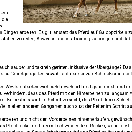
 dem
 die
wir
 Dingen arbeiten. Es gilt, anstatt das Pferd auf Galoppzirkeln z
taben zu reiten, Abwechslung ins Training zu bringen und dabe
ie auch sauber und taktrein geritten, inklusive der Übergänge? D
ktreine Grundgangarten sowohl auf der ganzen Bahn als auch au
seren Westernpferden wird nicht geschlurft und gebummelt und im 
zu verhindern, dass das Pferd mit den Hinterbeinen zu langsam w
icht: Keinesfalls wird im Schritt versucht, das Pferd durch Schie
ie in allen anderen Gangarten auch sitzt der Reiter im Schritt a
tarbeiten und nicht den Vorderbeinen hinterherlaufen, gewünscht
 das Pferd locker und frei mit schwingendem Rücken, wobei die H