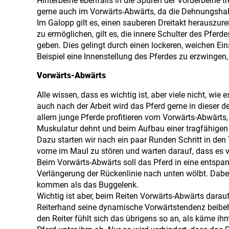
Hinterbeine ebenfalls in die Spuren der Vorderbeine tr
gerne auch im Vorwärts-Abwärts, da die Dehnungshalt
Im Galopp gilt es, einen sauberen Dreitakt herauszure
zu ermöglichen, gilt es, die innere Schulter des Pfe
geben. Dies gelingt durch einen lockeren, weichen Ei
Beispiel eine Innenstellung des Pferdes zu erzwingen
Vorwärts-Abwärts
Alle wissen, dass es wichtig ist, aber viele nicht, w
auch nach der Arbeit wird das Pferd gerne in dieser 
allem junge Pferde profitieren vom Vorwärts-Abwärts,
Muskulatur dehnt und beim Aufbau einer tragfähigen
Dazu starten wir nach ein paar Runden Schritt in den 
vorne im Maul zu stören und warten darauf, dass es 
Beim Vorwärts-Abwärts soll das Pferd in eine entspa
Verlängerung der Rückenlinie nach unten wölbt. Dabei k
kommen als das Buggelenk.
Wichtig ist aber, beim Reiten Vorwärts-Abwärts dara
Reiterhand seine dynamische Vorwärtstendenz beibeh
den Reiter fühlt sich das übrigens so an, als käme i