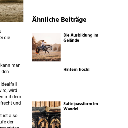
Ähnliche Beiträge
u
Die Ausbildung im
i die
Gelände
as kann man
Hintern hoch!
f den
Idealfall
ird, wird
ben mit dem
ufrecht und
Sattelpassform im
Wandel
 ist also
ufe der