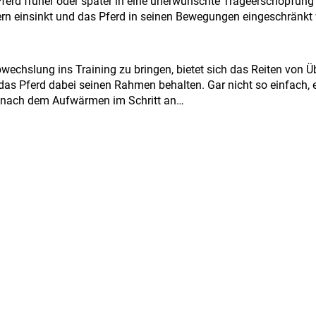
Pferd früher oder später in eine unerwünschte Trageerschöpfung 
tern einsinkt und das Pferd in seinen Bewegungen eingeschränkt 
echslung ins Training zu bringen, bietet sich das Reiten von 
, das Pferd dabei seinen Rahmen behalten. Gar nicht so einfach, 
er nach dem Aufwärmen im Schritt an…
Text: Friederike Fritz, Fot