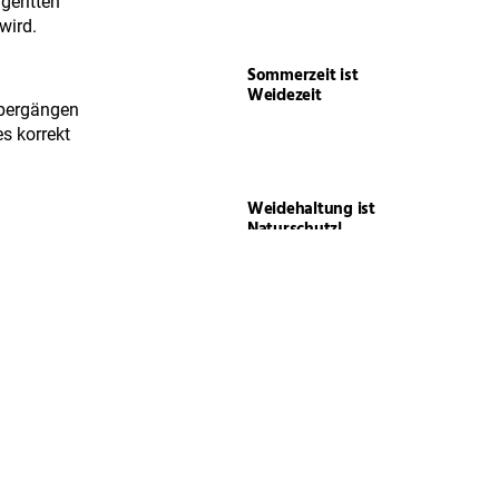
geritten
wird.
Sommerzeit ist
Weidezeit
Übergängen
es korrekt
Weidehaltung ist
Naturschutz!
o: Heike Klar
Gute Seite, schlechte
Seite – Lateralität