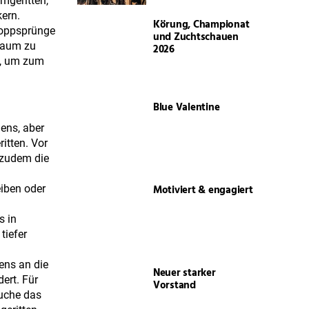
rmgeritten,
ern.
Körung, Championat
aloppsprünge
und Zuchtschauen
 Raum zu
2026
t, um zum
Blue Valentine
mens, aber
itten. Vor
 zudem die
Motiviert & engagiert
eiben oder
s in
tiefer
ens an die
Neuer starker
ert. Für
Vorstand
auche das