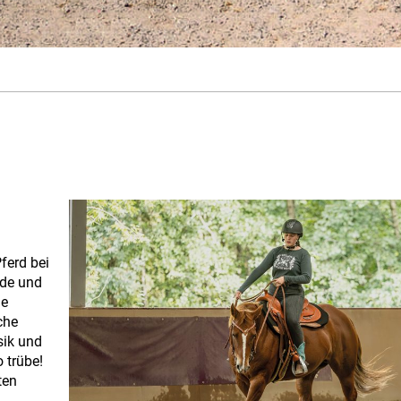
ferd bei
öde und
de
che
sik und
 trübe!
ten