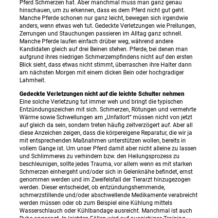
Pferd Schmerzen hat. Aber manchmal muss man ganz genau
hinschauen, um zu erkennen, dass es dem Pferd nicht gut geht.
Manche Pferde schonen nur ganz leicht, bewegen sich irgendwie
anders, wenn etwas weh tut. Gedeckte Verletzungen wie Prellungen,
Zerrungen und Stauchungen passieren im Alltag ganz schnell.
Manche Pferde laufen einfach drüber weg, während andere
Kandidaten gleich auf drei Beinen stehen. Pferde, bei denen man
aufgrund ihres niedrigen Schmerzempfindens nicht auf den ersten
Blick sieht, dass etwas nicht stimmt, überraschen ihre Halter dann
am nächsten Morgen mit einem dicken Bein oder hochgradiger
Lahmheit.
Gedeckte Verletzungen nicht auf die leichte Schulter nehmen
Eine solche Verletzung tut immer weh und bringt die typischen
Entzündungszeichen mit sich. Schmerzen, Rötungen und vermehrte
Wärme sowie Schwellungen am „Unfallort“ müssen nicht von jetzt
auf gleich da sein, sondern treten häufig zeitverzögert auf. Aber all
diese Anzeichen zeigen, dass die körpereigene Reparatur, die wir ja
mit entsprechenden Maßnahmen unterstützen wollen, bereits in
vollem Gange ist. Um unser Pferd damit aber nicht alleine zu lassen
und Schlimmeres zu verhindern bzw. den Heilungsprozess zu
beschleunigen, sollte jedes Trauma, vor allem wenn es mit starken
Schmerzen einhergeht und/oder sich in Gelenknähe befindet, ernst
genommen werden und im Zweifelsfall der Tierarzt hinzugezogen
werden. Dieser entscheidet, ob entzündungshemmende,
schmerzstillende und/oder abschwellende Medikamente verabreicht
werden müssen oder ob zum Beispiel eine Kühlung mittels
Wasserschlauch oder Kühlbandage ausreicht. Manchmal ist auch