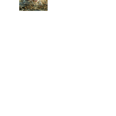
Gezielt füttern – Das
richtige Müsli
Sehnengesundheit: Gezielt
füttern für optimale
Regeneration
So kommen Senioren
gesund durch den Winter