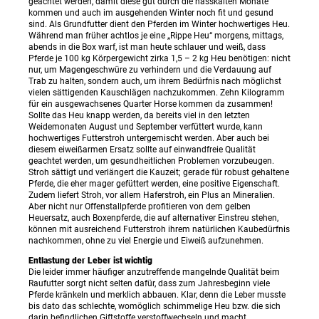
geachtet werden, damit diese gut durch die nasskalten Monate
kommen und auch im ausgehenden Winter noch fit und gesund
sind. Als Grundfutter dient den Pferden im Winter hochwertiges Heu.
Während man früher achtlos je eine „Rippe Heu“ morgens, mittags,
abends in die Box warf, ist man heute schlauer und weiß, dass
Pferde je 100 kg Körpergewicht zirka 1,5 – 2 kg Heu benötigen: nicht
nur, um Magengeschwüre zu verhindern und die Verdauung auf
Trab zu halten, sondern auch, um ihrem Bedürfnis nach möglichst
vielen sättigenden Kauschlägen nachzukommen. Zehn Kilogramm
für ein ausgewachsenes Quarter Horse kommen da zusammen!
Sollte das Heu knapp werden, da bereits viel in den letzten
Weidemonaten August und September verfüttert wurde, kann
hochwertiges Futterstroh untergemischt werden. Aber auch bei
diesem eiweißarmen Ersatz sollte auf einwandfreie Qualität
geachtet werden, um gesundheitlichen Problemen vorzubeugen.
Stroh sättigt und verlängert die Kauzeit; gerade für robust gehaltene
Pferde, die eher mager gefüttert werden, eine positive Eigenschaft.
Zudem liefert Stroh, vor allem Haferstroh, ein Plus an Mineralien.
Aber nicht nur Offenstallpferde profitieren von dem gelben
Heuersatz, auch Boxenpferde, die auf alternativer Einstreu stehen,
können mit ausreichend Futterstroh ihrem natürlichen Kaubedürfnis
nachkommen, ohne zu viel Energie und Eiweiß aufzunehmen.
Entlastung der Leber ist wichtig
Die leider immer häufiger anzutreffende mangelnde Qualität beim
Raufutter sorgt nicht selten dafür, dass zum Jahresbeginn viele
Pferde kränkeln und merklich abbauen. Klar, denn die Leber musste
bis dato das schlechte, womöglich schimmelige Heu bzw. die sich
darin befindlichen Giftstoffe verstoffwechseln und macht