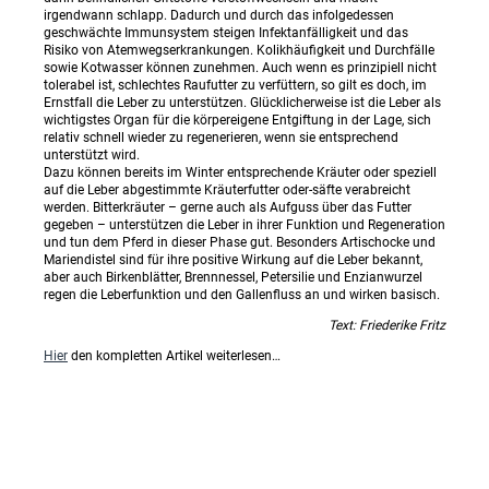
irgendwann schlapp. Dadurch und durch das infolgedessen
geschwächte Immunsystem steigen Infektanfälligkeit und das
Risiko von Atemwegserkrankungen. Kolikhäufigkeit und Durchfälle
sowie Kotwasser können zunehmen. Auch wenn es prinzipiell nicht
tolerabel ist, schlechtes Raufutter zu verfüttern, so gilt es doch, im
Ernstfall die Leber zu unterstützen. Glücklicherweise ist die Leber als
wichtigstes Organ für die körpereigene Entgiftung in der Lage, sich
relativ schnell wieder zu regenerieren, wenn sie entsprechend
unterstützt wird.
Dazu können bereits im Winter entsprechende Kräuter oder speziell
auf die Leber abgestimmte Kräuterfutter oder-säfte verabreicht
werden. Bitterkräuter – gerne auch als Aufguss über das Futter
gegeben – unterstützen die Leber in ihrer Funktion und Regeneration
und tun dem Pferd in dieser Phase gut. Besonders Artischocke und
Mariendistel sind für ihre positive Wirkung auf die Leber bekannt,
aber auch Birkenblätter, Brennnessel, Petersilie und Enzianwurzel
regen die Leberfunktion und den Gallenfluss an und wirken basisch.
Text: Friederike Fritz
Hier
den kompletten Artikel weiterlesen…