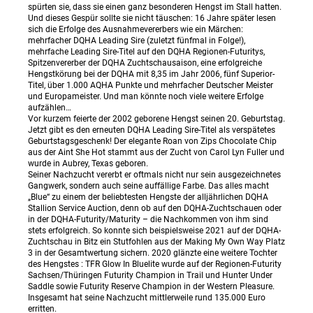
spürten sie, dass sie einen ganz besonderen Hengst im Stall hatten.
Und dieses Gespür sollte sie nicht täuschen: 16 Jahre später lesen
sich die Erfolge des Ausnahmevererbers wie ein Märchen:
mehrfacher DQHA Leading Sire (zuletzt fünfmal in Folge!),
mehrfache Leading Sire-Titel auf den DQHA Regionen-Futuritys,
Spitzenvererber der DQHA Zuchtschausaison, eine erfolgreiche
Hengstkörung bei der DQHA mit 8,35 im Jahr 2006, fünf Superior-
Titel, über 1.000 AQHA Punkte und mehrfacher Deutscher Meister
und Europameister. Und man könnte noch viele weitere Erfolge
aufzählen…
Vor kurzem feierte der 2002 geborene Hengst seinen 20. Geburtstag.
Jetzt gibt es den erneuten DQHA Leading Sire-Titel als verspätetes
Geburtstagsgeschenk! Der elegante Roan von Zips Chocolate Chip
aus der Aint She Hot stammt aus der Zucht von Carol Lyn Fuller und
wurde in Aubrey, Texas geboren.
Seiner Nachzucht vererbt er oftmals nicht nur sein ausgezeichnetes
Gangwerk, sondern auch seine auffällige Farbe. Das alles macht
„Blue“ zu einem der beliebtesten Hengste der alljährlichen DQHA
Stallion Service Auction, denn ob auf den DQHA-Zuchtschauen oder
in der DQHA-Futurity/Maturity – die Nachkommen von ihm sind
stets erfolgreich. So konnte sich beispielsweise 2021 auf der DQHA-
Zuchtschau in Bitz ein Stutfohlen aus der Making My Own Way Platz
3 in der Gesamtwertung sichern. 2020 glänzte eine weitere Tochter
des Hengstes : TFR Glow In Bluelite wurde auf der Regionen-Futurity
Sachsen/Thüringen Futurity Champion in Trail und Hunter Under
Saddle sowie Futurity Reserve Champion in der Western Pleasure.
Insgesamt hat seine Nachzucht mittlerweile rund 135.000 Euro
erritten.