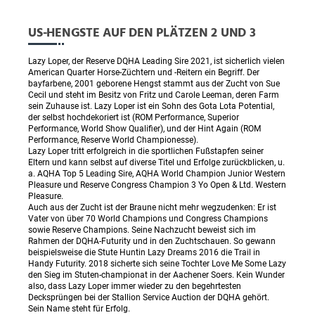
US-HENGSTE AUF DEN PLÄTZEN 2 UND 3
Lazy Loper, der Reserve DQHA Leading Sire 2021, ist sicherlich vielen
American Quarter Horse-Züchtern und -Reitern ein Begriff. Der
bayfarbene, 2001 geborene Hengst stammt aus der Zucht von Sue
Cecil und steht im Besitz von Fritz und Carole Leeman, deren Farm
sein Zuhause ist. Lazy Loper ist ein Sohn des Gota Lota Potential,
der selbst hochdekoriert ist (ROM Performance, Superior
Performance, World Show Qualifier), und der Hint Again (ROM
Performance, Reserve World Championesse).
Lazy Loper tritt erfolgreich in die sportlichen Fußstapfen seiner
Eltern und kann selbst auf diverse Titel und Erfolge zurückblicken, u.
a. AQHA Top 5 Leading Sire, AQHA World Champion Junior Western
Pleasure und Reserve Congress Champion 3 Yo Open & Ltd. Western
Pleasure.
Auch aus der Zucht ist der Braune nicht mehr wegzudenken: Er ist
Vater von über 70 World Champions und Congress Champions
sowie Reserve Champions. Seine Nachzucht beweist sich im
Rahmen der DQHA-Futurity und in den Zuchtschauen. So gewann
beispielsweise die Stute Huntin Lazy Dreams 2016 die Trail in
Handy Futurity. 2018 sicherte sich seine Tochter Love Me Some Lazy
den Sieg im Stuten-championat in der Aachener Soers. Kein Wunder
also, dass Lazy Loper immer wieder zu den begehrtesten
Decksprüngen bei der Stallion Service Auction der DQHA gehört.
Sein Name steht für Erfolg.