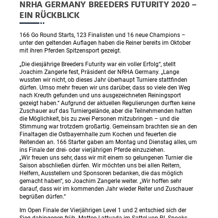
NRHA GERMANY BREEDERS FUTURITY 2020 –
EIN RÜCKBLICK
166 Go Round Starts, 123 Finalisten und 16 neue Champions –
unter den geltenden Auflagen haben die Reiner bereits im Oktober
mit ihren Pferden Spitzensport gezeigt.
„Die diesjährige Breeders Futurity war ein voller Erfolg“, stellt
Joachim Zangerle fest, Präsident der NRHA Germany. „Lange
wussten wir nicht, ob dieses Jahr überhaupt Turniere stattfinden
dürfen. Umso mehr freuen wir uns darüber, dass so viele den Weg
nach Kreuth gefunden und uns ausgezeichneten Reiningsport
gezeigt haben.“ Aufgrund der aktuellen Regulierungen durften keine
Zuschauer auf das Turniergelände, aber die Teilnehmenden hatten
die Möglichkeit, bis zu zwei Personen mitzubringen – und die
Stimmung war trotzdem großartig. Gemeinsam brachten sie an den
Finaltagen die Ostbayernhalle zum Kochen und feuerten die
Reitenden an. 166 Starter gaben am Montag und Dienstag alles, um
ins Finale der drei- oder vierjährigen Pferde einzuziehen.
„Wir freuen uns sehr, dass wir mit einem so gelungenen Turnier die
Saison abschließen dürfen. Wir möchten uns bei allen Reitern,
Helfern, Ausstellern und Sponsoren bedanken, die das möglich
gemacht haben“, so Joachim Zangerle weiter. „Wir hoffen sehr
darauf, dass wir im kommenden Jahr wieder Reiter und Zuschauer
begrüßen dürfen.“
Im Open Finale der Vierjährigen Level 1 und 2 entschied sich der
Sieg dahingegen früh. Matteo Lattuada im Sattel von PL Spooks