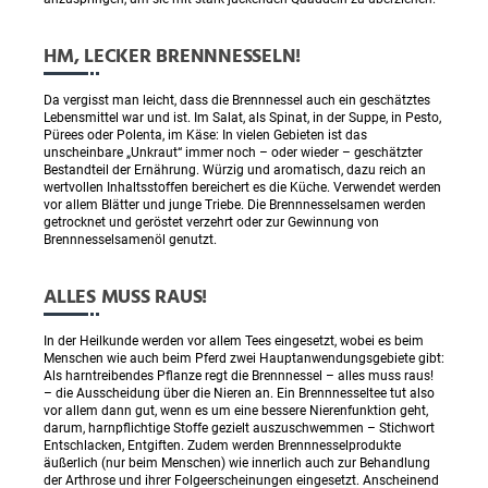
HM, LECKER BRENNNESSELN!
Da vergisst man leicht, dass die Brennnessel auch ein geschätztes
Lebensmittel war und ist. Im Salat, als Spinat, in der Suppe, in Pesto,
Pürees oder Polenta, im Käse: In vielen Gebieten ist das
unscheinbare „Unkraut“ immer noch – oder wieder – geschätzter
Bestandteil der Ernährung. Würzig und aromatisch, dazu reich an
wertvollen Inhaltsstoffen bereichert es die Küche. Verwendet werden
vor allem Blätter und junge Triebe. Die Brennnesselsamen werden
getrocknet und geröstet verzehrt oder zur Gewinnung von
Brennnesselsamenöl genutzt.
ALLES MUSS RAUS!
In der Heilkunde werden vor allem Tees eingesetzt, wobei es beim
Menschen wie auch beim Pferd zwei Hauptanwendungsgebiete gibt:
Als harntreibendes Pflanze regt die Brennnessel – alles muss raus!
– die Ausscheidung über die Nieren an. Ein Brennnesseltee tut also
vor allem dann gut, wenn es um eine bessere Nierenfunktion geht,
darum, harnpflichtige Stoffe gezielt auszuschwemmen – Stichwort
Entschlacken, Entgiften. Zudem werden Brennnesselprodukte
äußerlich (nur beim Menschen) wie innerlich auch zur Behandlung
der Arthrose und ihrer Folgeerscheinungen eingesetzt. Anscheinend