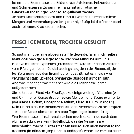
hemmt die Brennnessel die Bildung von Zytokinen. Entzündungen
und Schmerzen im Zusammenhang mit arthrotischen
Gelenksveränderungen können so gelindert werden.
Je nach Darreichungsform und Produkt werden unterschiedliche
Mengen und Anwendungszeiten genannt, häufig ist die Brennnessel
auch Teil eines Kräutergemisches.
FRISCH GEMIEDEN, TROCKEN GESUCHT
Schaut man über eine abgegraste Pferdeweide, fallen nicht selten
mehr oder weniger ausgedehnte Brennnesselhorste auf – die
Pflanze mit ihren typischen „Brennhaaren wird im frischen Zustand
vom Pferd gemieden. Das ist auch gut so, denn der Brennsaft, der
bei Berührung aus den Brennhaaren austritt, hat es in sich – er
verursacht stark juckende, brennende Quaddeln auf der Haut.
Angewelkt oder getrocknet aber wird die Brennnessel gerne
aufgenommen.
Sie liefert dem Pferd viel Eiweiß, dazu einige wichtige Vitamine (A
und C) in hoher Konzentration sowie Mengen- und Spurenelemente
(vor allem Calcium, Phosphor, Natrium, Eisen, Kalium, Mangan).
Kein Grund also, die Brennnessel auf der Pferdeweide zu bekämpfen
– mit der Sense abmähen, ein paar Tage liegen lassen, fertig!
Wer Brennnesseln frisch verabreichen möchte, kann sie nach dem
Abmähen durchwalken (Nudelholz), was die Nesselhaare
unschädlich macht. Ganze Pflanzen lassen sich auch hervorragend
trocknen (in Bündeln „kopfüber“ aufhängen), wobei sie ebenfalls ihre