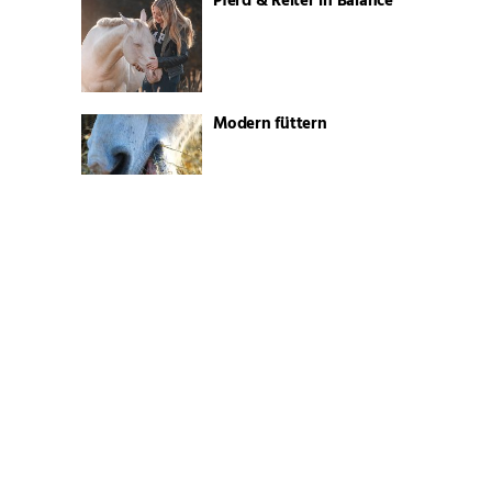
Pferd & Reiter in Balance
Modern füttern
Gezielt füttern – Das
richtige Müsli
Sehnengesundheit: Gezielt
füttern für optimale
Regeneration