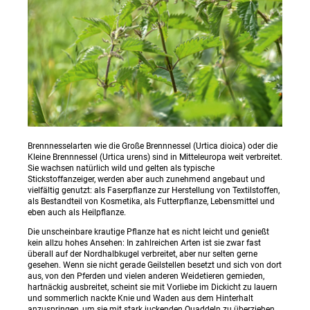
Brennnesselarten wie die Große Brennnessel (Urtica dioica) oder die
Kleine Brennnessel (Urtica urens) sind in Mitteleuropa weit verbreitet.
Sie wachsen natürlich wild und gelten als typische
Stickstoffanzeiger, werden aber auch zunehmend angebaut und
vielfältig genutzt: als Faserpflanze zur Herstellung von Textilstoffen,
als Bestandteil von Kosmetika, als Futterpflanze, Lebensmittel und
eben auch als Heilpflanze.
Die unscheinbare krautige Pflanze hat es nicht leicht und genießt
kein allzu hohes Ansehen: In zahlreichen Arten ist sie zwar fast
überall auf der Nordhalbkugel verbreitet, aber nur selten gerne
gesehen. Wenn sie nicht gerade Geilstellen besetzt und sich von dort
aus, von den Pferden und vielen anderen Weidetieren gemieden,
hartnäckig ausbreitet, scheint sie mit Vorliebe im Dickicht zu lauern
und sommerlich nackte Knie und Waden aus dem Hinterhalt
anzuspringen, um sie mit stark juckenden Quaddeln zu überziehen.