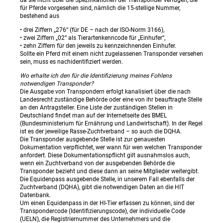
für Pferde vorgesehen sind, nämlich die 15-stellige Nummer,
bestehend aus
• drei Ziffern „276“ (für DE – nach der ISO-Norm 3166),
• zwei Ziffern „02“ als Tierartenkenncode für „Einhufer“,
• zehn Ziffern für den jeweils zu kennzeichnenden Einhufer.
Sollte ein Pferd mit einem nicht zugelassenen Transponder versehen
sein, muss es nachidentifiziert werden.
Wo erhalte ich den für die Identifizierung meines Fohlens
notwendigen Transponder?
Die Ausgabe von Transpondern erfolgt kanalisiert über die nach
Landesrecht zuständige Behörde oder eine von ihr beauftragte Stelle
an den Antragsteller. Eine Liste der zuständigen Stellen in
Deutschland findet man auf der Internetseite des BMEL
(Bundesministerium für Ernährung und Landwirtschaft). In der Regel
ist es der jeweilige Rasse-Zuchtverband – so auch die DQHA.
Die Transponder ausgebende Stelle ist zur genauesten
Dokumentation verpflichtet, wer wann für wen welchen Transponder
anfordert. Diese Dokumentationspflicht gilt ausnahmslos auch,
wenn ein Zuchtverband von der ausgebenden Behörde die
Transponder bezieht und diese dann an seine Mitglieder weitergibt.
Die Equidenpass ausgebende Stelle, in unserem Fall ebenfalls der
Zuchtverband (DQHA), gibt die notwendigen Daten an die HIT
Datenbank.
Um einen Equidenpass in der HI-Tier erfassen zu können, sind der
Transpondercode (Identifizierungscode), der individuelle Code
(UELN), die Registriernummer des Unternehmers und die