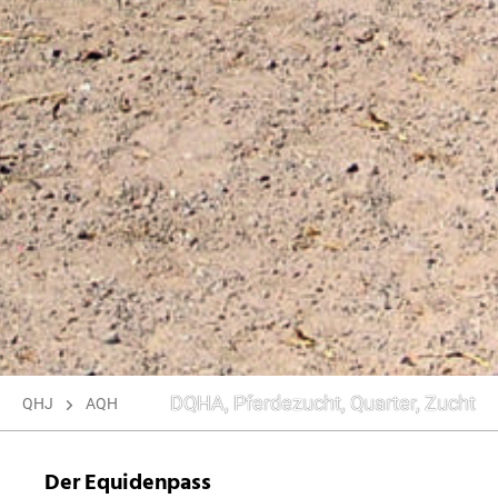
DQHA
,
Pferdezucht
,
Quarter
,
Zucht
Schlagwörter
QHJ
AQH
Der Equidenpass