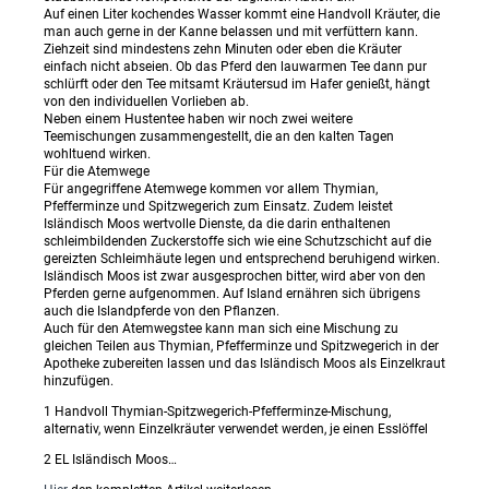
Auf einen Liter kochendes Wasser kommt eine Handvoll Kräuter, die
man auch gerne in der Kanne belassen und mit verfüttern kann.
Ziehzeit sind mindestens zehn Minuten oder eben die Kräuter
einfach nicht abseien. Ob das Pferd den lauwarmen Tee dann pur
schlürft oder den Tee mitsamt Kräutersud im Hafer genießt, hängt
von den individuellen Vorlieben ab.
Neben einem Hustentee haben wir noch zwei weitere
Teemischungen zusammengestellt, die an den kalten Tagen
wohltuend wirken.
Für die Atemwege
Für angegriffene Atemwege kommen vor allem Thymian,
Pfefferminze und Spitzwegerich zum Einsatz. Zudem leistet
Isländisch Moos wertvolle Dienste, da die darin enthaltenen
schleimbildenden Zuckerstoffe sich wie eine Schutzschicht auf die
gereizten Schleimhäute legen und entsprechend beruhigend wirken.
Isländisch Moos ist zwar ausgesprochen bitter, wird aber von den
Pferden gerne aufgenommen. Auf Island ernähren sich übrigens
auch die Islandpferde von den Pflanzen.
Auch für den Atemwegstee kann man sich eine Mischung zu
gleichen Teilen aus Thymian, Pfefferminze und Spitzwegerich in der
Apotheke zubereiten lassen und das Isländisch Moos als Einzelkraut
hinzufügen.
1 Handvoll Thymian-Spitzwegerich-Pfefferminze-Mischung,
alternativ, wenn Einzelkräuter verwendet werden, je einen Esslöffel
2 EL Isländisch Moos…