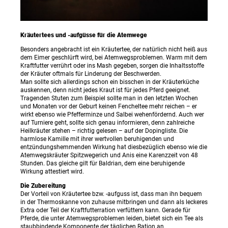
Kräutertees und -aufgüsse für die Atemwege
Besonders angebracht ist ein Kräutertee, der natürlich nicht heiß aus
dem Eimer geschlürft wird, bei Atemwegsproblemen. Warm mit dem
Kraftfutter verrührt oder ins Mash gegeben, sorgen die Inhaltsstoffe
der Kräuter oftmals für Linderung der Beschwerden.
Man sollte sich allerdings schon ein bisschen in der Kräuterküche
auskennen, denn nicht jedes Kraut ist für jedes Pferd geeignet.
Tragenden Stuten zum Beispiel sollte man in den letzten Wochen
und Monaten vor der Geburt keinen Fencheltee mehr reichen – er
wirkt ebenso wie Pfefferminze und Salbei wehenfördernd. Auch wer
auf Turniere geht, sollte sich genau informieren, denn zahlreiche
Heilkräuter stehen – richtig gelesen – auf der Dopingliste. Die
harmlose Kamille mit ihrer wertvollen beruhigenden und
entzündungshemmenden Wirkung hat diesbezüglich ebenso wie die
Atemwegskräuter Spitzwegerich und Anis eine Karenzzeit von 48
Stunden. Das gleiche gilt für Baldrian, dem eine beruhigende
Wirkung attestiert wird.
Die Zubereitung
Der Vorteil von Kräutertee bzw. -aufguss ist, dass man ihn bequem
in der Thermoskanne von zuhause mitbringen und dann als leckeres
Extra oder Teil der Kraftfutterration verfüttern kann. Gerade für
Pferde, die unter Atemwegsproblemen leiden, bietet sich ein Tee als
staubbindende Komponente der täglichen Ration an.