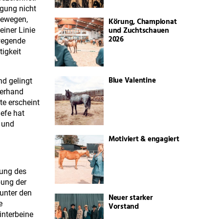
egung nicht
 bewegen,
Körung, Championat
und Zuchtschauen
einer Linie
2026
ewegende
tigkeit
Blue Valentine
nd gelingt
terhand
te erscheint
iefe hat
t und
Motiviert & engagiert
rung des
bung der
unter den
Neuer starker
e
Vorstand
interbeine