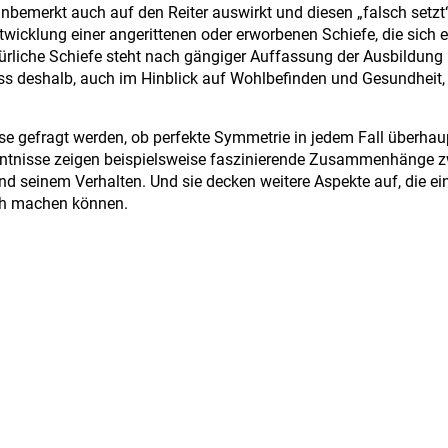
 unbemerkt auch auf den Reiter auswirkt und diesen „falsch setzt
icklung einer angerittenen oder erworbenen Schiefe, die sich e
atürliche Schiefe steht nach gängiger Auffassung der Ausbildung
s deshalb, auch im Hinblick auf Wohlbefinden und Gesundheit, k
se gefragt werden, ob perfekte Symmetrie in jedem Fall überhau
nntnisse zeigen beispielsweise faszinierende Zusammenhänge 
nd seinem Verhalten. Und sie decken weitere Aspekte auf, die ei
ich machen können.
t, sondern auch auf weiteren Ebenen schief im Sinne von nicht pe
r gute Gründe. Zudem steht die morphologische Schiefe nicht alle
Text & Fotos: Angeli