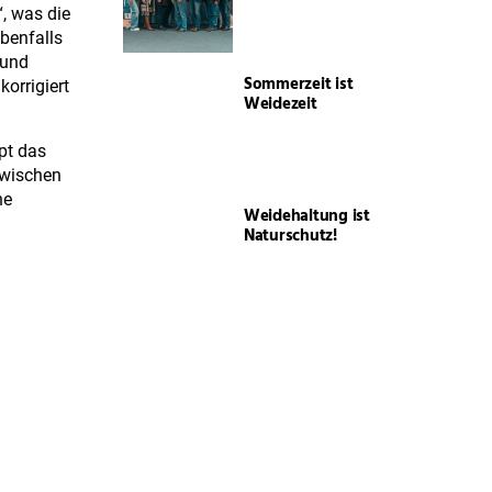
“, was die
benfalls
 und
Sommerzeit ist
orrigiert
Weidezeit
pt das
zwischen
ne
Weidehaltung ist
Naturschutz!
rfekt
ine,
Ehre, wem Ehre
gebührt
ka Schmelzer