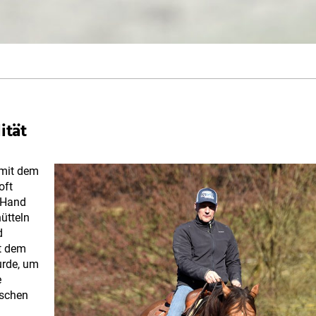
ität
 mit dem
oft
“ Hand
hütteln
d
t dem
urde, um
e
nschen