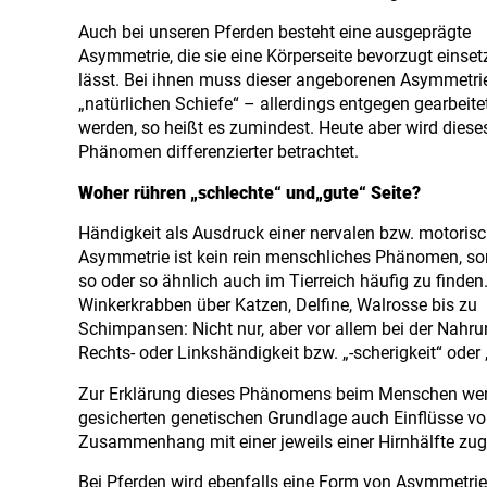
Auch bei unseren Pferden besteht eine ausgeprägte
Asymmetrie, die sie eine Körperseite bevorzugt einset
lässt. Bei ihnen muss dieser angeborenen Asymmetri
„natürlichen Schiefe“ – allerdings entgegen gearbeite
werden, so heißt es zumindest. Heute aber wird diese
Phänomen differenzierter betrachtet.
Woher rühren „schlechte“ und„gute“ Seite?
Händigkeit als Ausdruck einer nervalen bzw. motoris
Asymmetrie ist kein rein menschliches Phänomen, s
so oder so ähnlich auch im Tierreich häufig zu finden
Winkerkrabben über Katzen, Delfine, Walrosse bis zu
Schimpansen: Nicht nur, aber vor allem bei der Nahr
Rechts- oder Linkshändigkeit bzw. „-scherigkeit“ oder
Zur Erklärung dieses Phänomens beim Menschen werd
gesicherten genetischen Grundlage auch Einflüsse von
Zusammenhang mit einer jeweils einer Hirnhälfte zug
Bei Pferden wird ebenfalls eine Form von Asymmetrie b