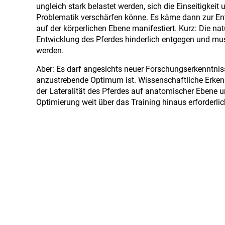
ungleich stark belastet werden, sich die Einseitigkeit
Problematik verschärfen könne. Es käme dann zur Entw
auf der körperlichen Ebene manifestiert. Kurz: Die n
Entwicklung des Pferdes hinderlich entgegen und mus
werden.
Aber: Es darf angesichts neuer Forschungserkenntnis
anzustrebende Optimum ist. Wissenschaftliche Erke
der Lateralität des Pferdes auf anatomischer Ebene u
Optimierung weit über das Training hinaus erforderl
Faszinierende Lateralität
Pferde sind nämlich nicht nur in körperlicher Hinsich
symmetrisch – und es gibt für diese Lateralität soga
sondern…
Hier
den kompletten Artikel weiterlesen…