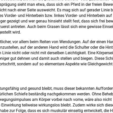
sprägung sieht man etwa, dass sich ein Pferd in der freien Bew
eicht nach einer Seite ausweicht. Es mag sich auf gerader Linie
tes Vorder- und Hinterbein bzw. linkes Vorder- und Hinterbein auf 
er gezeigt und wer genau hinsieht stellt fest, dass sich frei b
zuerst antreten. Auch beim Grasen lässt sich eine gewisse Einsei
estellt wird.
utlicher, vor allem beim Reiten von Wendungen. Auf der einen Ha
inzustellen, auf der anderen Hand wird die Schulter oder die Hin
Linie nicht oder nicht mit derselben Leichtigkeit. Eine Körpersei
weniger gut dehnen und damit auch stellen und biegen. Diese Sch
rtschritt, sondern auf so elementare Aspekte wie Gleichgewich
eistungsfähig und gesund bleibt, muss dieser bekannten Aufforde
natürlichen Schiefe beständig nachgekommen werden. Ohne Behe
wegungsimpulses am Körper vorbei nach vorne, wäre also nicht 
 Einwirkung teilweise wirkungslos bleibt. Zudem wirke sich dies
be zur Folge, dass es sich muskulär einseitig entwickelt, die H