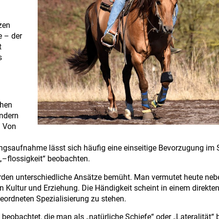
zen
e – der
t
s
chen
ondern
. Von
ungsaufnahme lässt sich häufig eine einseitige Bevorzugung im 
 „–flossigkeit“ beobachten.
en unterschiedliche Ansätze bemüht. Man vermutet heute nebe
 Kultur und Erziehung. Die Händigkeit scheint in einem direkte
eordneten Spezialisierung zu stehen.
eobachtet, die man als „natürliche Schiefe“ oder „Lateralität“ 