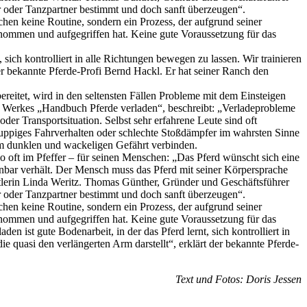
er oder Tanzpartner bestimmt und doch sanft überzeugen“.
chen keine Routine, sondern ein Prozess, der aufgrund seiner
nommen und aufgegriffen hat. Keine gute Voraussetzung für das
 sich kontrolliert in alle Richtungen bewegen zu lassen. Wir trainieren
der bekannte Pferde-Profi Bernd Hackl. Er hat seiner Ranch den
reitet, wird in den seltensten Fällen Probleme mit dem Einsteigen
des Werkes „Handbuch Pferde verladen“, beschreibt: „Verladeprobleme
r Transportsituation. Selbst sehr erfahrene Leute sind oft
 ruppiges Fahrverhalten oder schlechte Stoßdämpfer im wahrsten Sinne
em dunklen und wackeligen Gefährt verbinden.
 so oft im Pfeffer – für seinen Menschen: „Das Pferd wünscht sich eine
henbar verhält. Der Mensch muss das Pferd mit seiner Körpersprache
lerin Linda Weritz. Thomas Günther, Gründer und Geschäftsführer
er oder Tanzpartner bestimmt und doch sanft überzeugen“.
chen keine Routine, sondern ein Prozess, der aufgrund seiner
nommen und aufgegriffen hat. Keine gute Voraussetzung für das
 ist gute Bodenarbeit, in der das Pferd lernt, sich kontrolliert in
ie quasi den verlängerten Arm darstellt“, erklärt der bekannte Pferde-
.
Text und Fotos: Doris Jessen