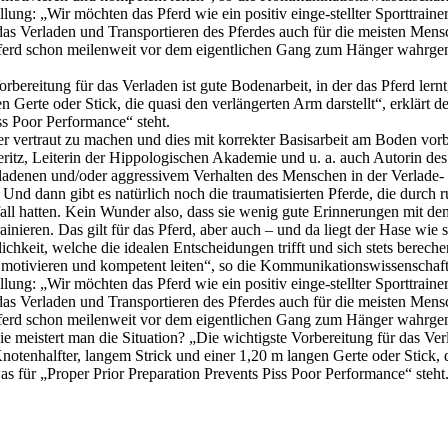
ung: „Wir möchten das Pferd wie ein positiv einge-stellter Sporttrain
 das Verladen und Transportieren des Pferdes auch für die meisten Mens
s Pferd schon meilenweit vor dem eigentlichen Gang zum Hänger wahrge
ereitung für das Verladen ist gute Bodenarbeit, in der das Pferd lernt,
n Gerte oder Stick, die quasi den verlängerten Arm darstellt“, erklärt 
s Poor Performance“ steht.
 vertraut zu machen und dies mit korrekter Basisarbeit am Boden vorbe
Weritz, Leiterin der Hippologischen Akademie und u. a. auch Autorin 
denen und/oder aggressivem Verhalten des Menschen in der Verlade- ode
 Und dann gibt es natürlich noch die traumatisierten Pferde, die durch
fall hatten. Kein Wunder also, dass sie wenig gute Erinnerungen mit d
ainieren. Das gilt für das Pferd, aber auch – und da liegt der Hase wie
chkeit, welche die idealen Entscheidungen trifft und sich stets berec
motivieren und kompetent leiten“, so die Kommunikationswissenschaft
ung: „Wir möchten das Pferd wie ein positiv einge-stellter Sporttrain
 das Verladen und Transportieren des Pferdes auch für die meisten Mens
s Pferd schon meilenweit vor dem eigentlichen Gang zum Hänger wahrge
istert man die Situation? „Die wichtigste Vorbereitung für das Verladen
notenhalfter, langem Strick und einer 1,20 m langen Gerte oder Stick, d
 für „Proper Prior Preparation Prevents Piss Poor Performance“ steht