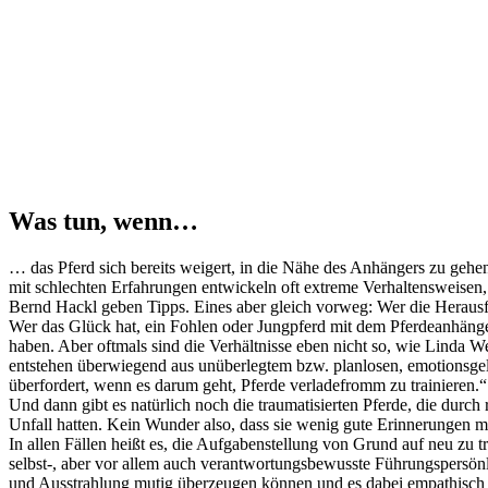
Was tun, wenn…
… das Pferd sich bereits weigert, in die Nähe des Anhängers zu gehen,
mit schlechten Erfahrungen entwickeln oft extreme Verhaltensweisen,
Bernd Hackl geben Tipps. Eines aber gleich vorweg: Wer die Herausfor
Wer das Glück hat, ein Fohlen oder Jungpferd mit dem Pferdeanhänger
haben. Aber oftmals sind die Verhältnisse eben nicht so, wie Linda 
entstehen überwiegend aus unüberlegtem bzw. planlosen, emotionsgela
überfordert, wenn es darum geht, Pferde verladefromm zu trainieren.“
Und dann gibt es natürlich noch die traumatisierten Pferde, die durc
Unfall hatten. Kein Wunder also, dass sie wenig gute Erinnerungen 
In allen Fällen heißt es, die Aufgabenstellung von Grund auf neu zu tr
selbst-, aber vor allem auch verantwortungsbewusste Führungspersönli
und Ausstrahlung mutig überzeugen können und es dabei empathisch 