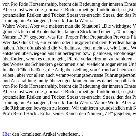
von Pro Ride Horsemanship, betont die Bedeutung der inneren Einstell
Aber selbst wenn die „normale“ Bodenarbeit gut funktioniert, so „ist
potenziellen Risiken und Tücken Stress ver-ursacht. Stress, den da
Training am Anhänger“, bemerkt Linda Weritz.
Wahre Worte. Aber wie meistert man die Situation? „Die wichtigste Vorb
grundsätzlich mit Knotenhalfter, langem Strick und einer 1,20 m lange
Namen „7 P“ gegeben, was für „Proper Prior Preparation Prevents Pis
Wer das Glück hat, ein Fohlen oder Jungpferd mit dem Pferdeanhänger
haben. Aber oftmals sind die Verhältnisse eben nicht so, wie Linda 
entstehen überwiegend aus unüberlegtem bzw. planlosen, emotionsgela
überfordert, wenn es darum geht, Pferde verladefromm zu trainieren.“
des Wortes ins Schleudern gekommen sind, vielleicht sogar einen Un
In allen Fällen heißt es, die Aufgabenstellung von Grund auf neu zu tr
selbst-, aber vor allem auch verantwortungsbewusste Führungspersönli
und Ausstrahlung mutig überzeugen können und es dabei empathisch 
von Pro Ride Horsemanship, betont die Bedeutung der inneren Einstell
Aber selbst wenn die „normale“ Bodenarbeit gut funktioniert, so „ist
potenziellen Risiken und Tücken Stress ver-ursacht. Stress, den da
Training am Anhänger“, bemerkt Linda Weritz. Wahre Worte. Aber wie me
alle Richtungen bewegen zu lassen. Wir trainieren grundsätzlich mit K
Profi Bernd Hackl. Er hat seiner Ranch den Namen „7 P“ gegeben, was
Hier
den kompletten Artikel weiterlesen…