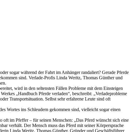
bt oder sogar während der Fahrt im Anhänger randaliert? Gerade Pferde
u bekommen sind. Verlade-Profis Linda Weritz, Thomas Günther und
hen.
reitet, wird in den seltensten Fällen Probleme mit dem Einsteigen
des Werkes „Handbuch Pferde verladen“, beschreibt: „Verladeprobleme
r Transportsituation. Selbst sehr erfahrene Leute sind oft
 des Wortes ins Schleudern gekommen sind, vielleicht sogar einen
 so oft im Pfeffer – für seinen Menschen: „Das Pferd wünscht sich eine
henbar verhält. Der Mensch muss das Pferd mit seiner Körpersprache
lerin Linda Weritz. Thomas Günther, Gründer und Geschäftsführer