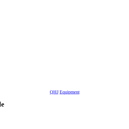
QHJ
Equipment
le