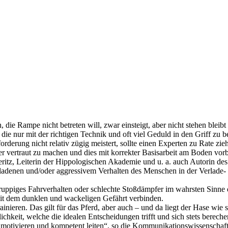
 die Rampe nicht betreten will, zwar einsteigt, aber nicht stehen blei
 die nur mit der richtigen Technik und oft viel Geduld in den Griff z
derung nicht relativ zügig meistert, sollte einen Experten zu Rate zie
 vertraut zu machen und dies mit korrekter Basisarbeit am Boden vorbe
Weritz, Leiterin der Hippologischen Akademie und u. a. auch Autorin 
denen und/oder aggressivem Verhalten des Menschen in der Verlade- ode
h ruppiges Fahrverhalten oder schlechte Stoßdämpfer im wahrsten Sinne
mit dem dunklen und wackeligen Gefährt verbinden.
ainieren. Das gilt für das Pferd, aber auch – und da liegt der Hase wie
chkeit, welche die idealen Entscheidungen trifft und sich stets berec
motivieren und kompetent leiten“, so die Kommunikationswissenschaft