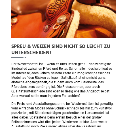
SPREU & WEIZEN SIND NICHT SO LEICHT ZU
UNTERSCHEIDEN!
Der Westernsattel ist – wenn es ums Reiten geht – das wichtigste
Bindeglied zwischen Pferd und Reiter. Schon allein deshalb liegt es
im Interesse jedes Reiters, seinem Pferd ein möglichst passendes
Modell auf den Rücken zu legen. Sattelkauf ist eine nicht ganz
einfache Angelegenheit, die zudem auch vom Geldbeutel des
Pferdebesitzers abhängig ist. Die Preisspannen, aber auch
Qualitätsunterschiede sind ebenso riesig wie das Angebot selbst.
Aber worauf sollte man in jedem Fall achten?
Die Preis- und Ausstattungsspanne bei Westernsätteln ist gewaltig,
vom einfachen Modell ohne Schnickschnack bis hin zum kunstvoll
punzierten, mit Silberbeschlägen geschmückten Luxusmodell ist
alles dabei. Spätestens beim ersten Besuch einer der großen
Reitsportmessen wird dies jedem Westernreiter klar. Aber weder
Ausstattung noch Preis sagen etwas über die Passform im