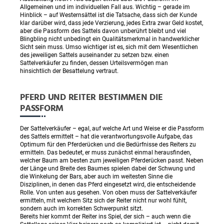
Allgemeinen und im individuellen Fall aus. Wichtig – gerade im
Hinblick – auf Westernsättel ist die Tatsache, dass sich der Kunde
klar darüber wird, dass jede Verzierung, jedes Extra zwar Geld kostet,
aber die Passform des Sattels davon unberührt bleibt und viel
Blingbling nicht unbedingt ein Qualitätsmerkmal in handwerklicher
Sicht sein muss. Umso wichtiger ist es, sich mit dem Wesentlichen
des jeweiligen Sattels auseinander zu setzen bzw. einen
Sattelverkäufer zu finden, dessen Urteilsvermögen man
hinsichtlich der Besattelung vertraut.
PFERD UND REITER BESTIMMEN DIE
PASSFORM
Der Sattelverkäufer – egal, auf welche Art und Weise er die Passform
des Sattels ermittelt – hat die verantwortungsvolle Aufgabe, das
Optimum für den Pferderücken und die Bedürfnisse des Reiters zu
ermitteln. Das bedeutet, er muss zunächst einmal herausfinden,
welcher Baum am besten zum jeweiligen Pferderücken passt. Neben
der Länge und Breite des Baumes spielen dabei der Schwung und
die Winkelung der Bars, aber auch im weitesten Sinne die
Disziplinen, in denen das Pferd eingesetzt wird, die entscheidende
Rolle. Von unten aus gesehen. Von oben muss der Sattelverkäufer
ermitteln, mit welchem Sitz sich der Reiter nicht nur wohl fühlt,
sondern auch im korrekten Schwerpunkt sitzt.
Bereits hier kommt der Reiter ins Spiel, der sich – auch wenn die