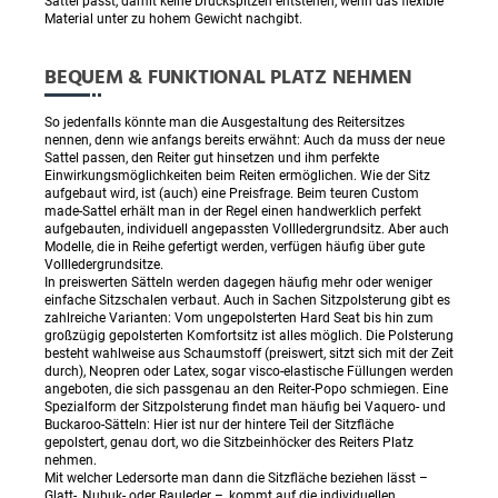
Sattel passt, damit keine Druckspitzen entstehen, wenn das flexible
Material unter zu hohem Gewicht nachgibt.
BEQUEM & FUNKTIONAL PLATZ NEHMEN
So jedenfalls könnte man die Ausgestaltung des Reitersitzes
nennen, denn wie anfangs bereits erwähnt: Auch da muss der neue
Sattel passen, den Reiter gut hinsetzen und ihm perfekte
Einwirkungsmöglichkeiten beim Reiten ermöglichen. Wie der Sitz
aufgebaut wird, ist (auch) eine Preisfrage. Beim teuren Custom
made-Sattel erhält man in der Regel einen handwerklich perfekt
aufgebauten, individuell angepassten Vollledergrundsitz. Aber auch
Modelle, die in Reihe gefertigt werden, verfügen häufig über gute
Vollledergrundsitze.
In preiswerten Sätteln werden dagegen häufig mehr oder weniger
einfache Sitzschalen verbaut. Auch in Sachen Sitzpolsterung gibt es
zahlreiche Varianten: Vom ungepolsterten Hard Seat bis hin zum
großzügig gepolsterten Komfortsitz ist alles möglich. Die Polsterung
besteht wahlweise aus Schaumstoff (preiswert, sitzt sich mit der Zeit
durch), Neopren oder Latex, sogar visco-elastische Füllungen werden
angeboten, die sich passgenau an den Reiter-Popo schmiegen. Eine
Spezialform der Sitzpolsterung findet man häufig bei Vaquero- und
Buckaroo-Sätteln: Hier ist nur der hintere Teil der Sitzfläche
gepolstert, genau dort, wo die Sitzbeinhöcker des Reiters Platz
nehmen.
Mit welcher Ledersorte man dann die Sitzfläche beziehen lässt –
Glatt-, Nubuk- oder Rauleder –, kommt auf die individuellen