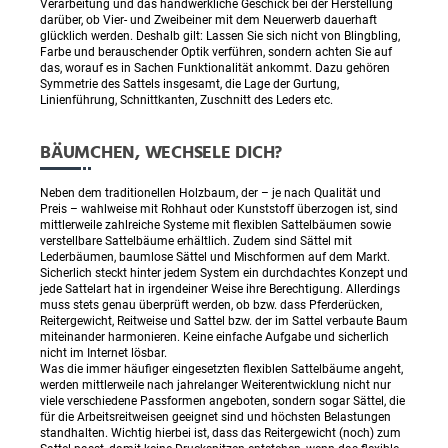
Verarbeitung und das handwerkliche Geschick bei der Herstellung
darüber, ob Vier- und Zweibeiner mit dem Neuerwerb dauerhaft
glücklich werden. Deshalb gilt: Lassen Sie sich nicht von Blingbling,
Farbe und berauschender Optik verführen, sondern achten Sie auf
das, worauf es in Sachen Funktionalität ankommt. Dazu gehören
Symmetrie des Sattels insgesamt, die Lage der Gurtung,
Linienführung, Schnittkanten, Zuschnitt des Leders etc.
BÄUMCHEN, WECHSELE DICH?
Neben dem traditionellen Holzbaum, der – je nach Qualität und
Preis – wahlweise mit Rohhaut oder Kunststoff überzogen ist, sind
mittlerweile zahlreiche Systeme mit flexiblen Sattelbäumen sowie
verstellbare Sattelbäume erhältlich. Zudem sind Sättel mit
Lederbäumen, baumlose Sättel und Mischformen auf dem Markt.
Sicherlich steckt hinter jedem System ein durchdachtes Konzept und
jede Sattelart hat in irgendeiner Weise ihre Berechtigung. Allerdings
muss stets genau überprüft werden, ob bzw. dass Pferderücken,
Reitergewicht, Reitweise und Sattel bzw. der im Sattel verbaute Baum
miteinander harmonieren. Keine einfache Aufgabe und sicherlich
nicht im Internet lösbar.
Was die immer häufiger eingesetzten flexiblen Sattelbäume angeht,
werden mittlerweile nach jahrelanger Weiterentwicklung nicht nur
viele verschiedene Passformen angeboten, sondern sogar Sättel, die
für die Arbeitsreitweisen geeignet sind und höchsten Belastungen
standhalten. Wichtig hierbei ist, dass das Reitergewicht (noch) zum