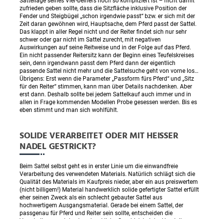
Sattellage seines Vier-beiners noch so kompliziert ist – nicht damit
zufrieden geben sollte, dass die Sitzfläche inklusive Position der
Fender und Steigbügel „schon irgendwie passt“ bzw. er sich mit der
Zeit daran gewöhnen wird, Hauptsache, dem Pferd passt der Sattel.
Das klappt in aller Regel nicht und der Reiter findet sich nur sehr
schwer oder gar nicht im Sattel zurecht, mit negativen
Auswirkungen auf seine Reitweise und in der Folge auf das Pferd.
Ein nicht passender Reitersitz kann der Beginn eines Teufelskreises
sein, denn irgendwann passt dem Pferd dann der eigentlich
passende Sattel nicht mehr und die Sattelsuche geht von vorne los…
Übrigens: Erst wenn die Parameter „Passform fürs Pferd“ und „Sitz
für den Reiter“ stimmen, kann man über Details nachdenken. Aber
erst dann. Deshalb sollte bei jedem Sattelkauf auch immer und in
allen in Frage kommenden Modellen Probe gesessen werden. Bis es
eben stimmt und man sich wohlfühlt.
SOLIDE VERARBEITET ODER MIT HEISSER N
ADEL GESTRICKT?
Beim Sattel selbst geht es in erster Linie um die einwandfreie
Verarbeitung des verwendeten Materials. Natürlich schlägt sich die
Qualität des Materials im Kaufpreis nieder, aber ein aus preiswertem
(nicht billigem!) Material handwerklich solide gefertigter Sattel erfüllt
eher seinen Zweck als ein schlecht gebauter Sattel aus
hochwertigem Ausgangsmaterial. Gerade bei einem Sattel, der
passgenau für Pferd und Reiter sein sollte, entscheiden die