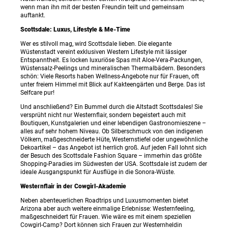
wenn man ihn mit der besten Freundin teilt und gemeinsam
auftankt.
Scottsdale: Luxus, Lifestyle & Me-Time
Wer es stilvoll mag, wird Scottsdale lieben. Die elegante
Wüstenstadt vereint exklusiven Western Lifestyle mit lässiger
Entspanntheit. Es locken luxuriöse Spas mit Aloe-Vera-Packungen,
Wüstensalz-Peelings und mineralischen Thermalbädern. Besonders
schön: Viele Resorts haben Wellness-Angebote nur für Frauen, oft
unter freiem Himmel mit Blick auf Kakteengärten und Berge. Das ist
Selfcare pur!
Und anschließend? Ein Bummel durch die Altstadt Scottsdales! Sie
versprüht nicht nur Westernflair, sondern begeistert auch mit
Boutiquen, Kunstgalerien und einer lebendigen Gastronomieszene –
alles auf sehr hohem Niveau. Ob Silberschmuck von den indigenen
Völkern, maßgeschneiderte Hüte, Westernstiefel oder ungewöhnliche
Dekoartikel – das Angebot ist herrlich groß. Auf jeden Fall lohnt sich
der Besuch des Scottsdale Fashion Square – immerhin das größte
Shopping-Paradies im Südwesten der USA. Scottsdale ist zudem der
ideale Ausgangspunkt für Ausflüge in die Sonora-Wüste.
Westernflair in der Cowgirl-Akademie
Neben abenteuerlichen Roadtrips und Luxusmomenten bietet
Arizona aber auch weitere einmalige Erlebnisse: Westernfeeling,
maßgeschneidert für Frauen. Wie wäre es mit einem speziellen
Cowgirl-Camp? Dort können sich Frauen zur Westernheldin