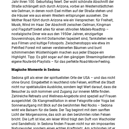
Jahr ihren 100. Geburtstag feiert. Der wohl schönste Abschnitt der
Straße schlängelt sich durch Arizona, vorbei an Westernstädtchen
wie Oatman, in denen noch Esel mitten auf der Straße stehen und
die Häuser wie aus einem Western entsprungen aussehen. Die
Mother Road führt durch Arizona wie ein Versprechen: für Freiheit,
Musik, Wind im Haar. Der Abschnitt zwischen Oatman, Kingman
und Flagstaff bietet alles für einen stilvollen Mädels-Roadtrip –
nostalgische Diner wie aus den 1950er Jahren, einzigartige
Souvenirshops, die mit Dollarnoten tapeziert sind, Tankstellen wie
aus Filmen und kultige Fotospots. Zwischenstopps wie etwa im
Petrified Forest mit seinen versteinerten Bäumen und bunt
schimmernden Wüstenhügeln machen aus jeder Etappe ein
Highlight. Tipp: Es gibt sogar auf den gängigen Streamingdiensten
eigene Route-66-Playlists – für das perfekte Road-Movie-Feeling.
Magische Momente in Sedona
Sedona gilt als einer der spirituellsten Orte der USA – und das nicht
ohne Grund. Eingebettet in leuchtend rote Felsen, eröffnet die Stadt
nicht nur spektakuläre Ausblicke, sondern legt Wert darauf, dass die
Besucher zu sich kommen und Zugang zur inneren Mitte finden.
Zahlreiche Retreats und Wellness-Angebote sind speziell auf Frauen
ausgerichtet. Ob Klangmeditation in einer Felsgrotte oder Yoga bei
Sonnenaufgang mit Blick auf die berühmten Red Rocks – Sedona
wirkt wie Balsam für die Seele. Der Tag beginnt mit dem sanften
Licht der Morgensonne, das sich an den berühmten roten Felsen
bricht. Die Luft ist klar, ein leiser Wind trägt den Duft von Wacholder
und Sandelholz. In Sedona finden Frauen nicht nur ein imposantes
Naturwunder, sondern einen echten Kraftplatz. Am schönsten ist er,