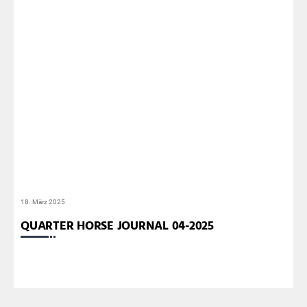
18. März 2025
QUARTER HORSE JOURNAL 04-2025