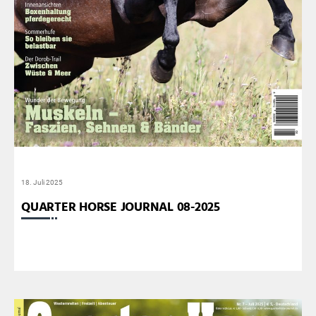
18. Juli 2025
QUARTER HORSE JOURNAL 08-2025