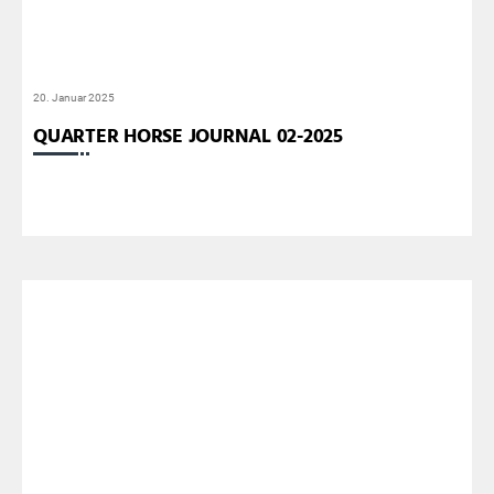
20. Januar 2025
QUARTER HORSE JOURNAL 02-2025