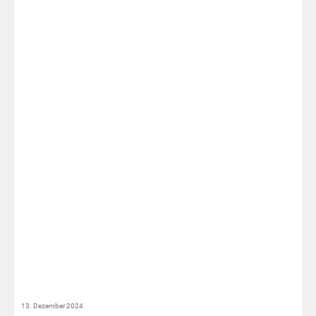
13. Dezember 2024