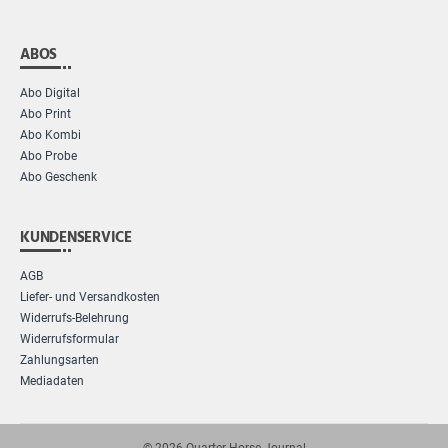
ABOS
Abo Digital
Abo Print
Abo Kombi
Abo Probe
Abo Geschenk
KUNDENSERVICE
AGB
Liefer- und Versandkosten
Widerrufs-Belehrung
Widerrufsformular
Zahlungsarten
Mediadaten