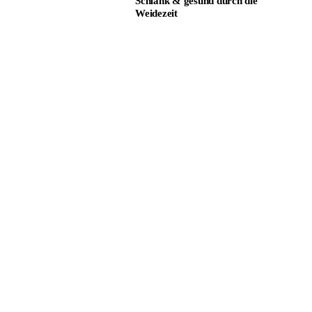
Schlank & gesund durch die
Weidezeit
Pferdezucht: Gesunde
Knochen von Anfang an
Gut organisiert und sauber
Raus ins Gelände