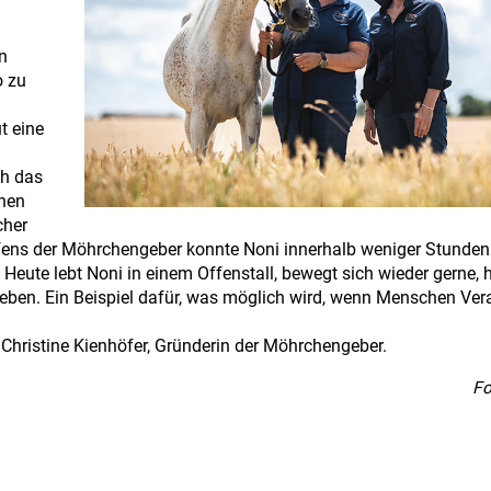
n
n
o zu
t eine
ch das
inen
cher
fens der Möhrchengeber konnte Noni innerhalb weniger Stunden
Heute lebt Noni in einem Offenstall, bewegt sich wieder gerne, 
Leben. Ein Beispiel dafür, was möglich wird, wenn Menschen Ve
t Christine Kienhöfer, Gründerin der Möhrchengeber.
Fo