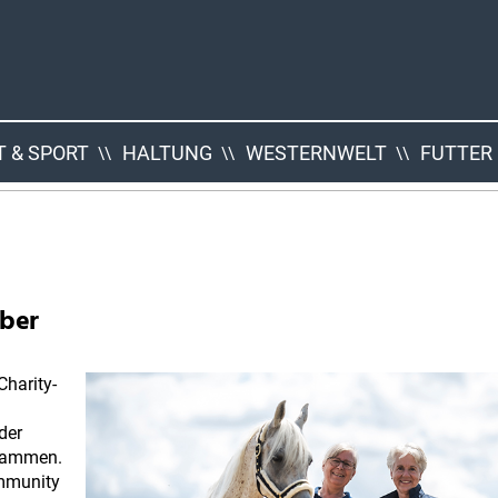
 & SPORT
HALTUNG
WESTERNWELT
FUTTER
eber
harity-
der
usammen.
ommunity