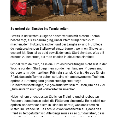
So gelingt der Einstieg ins Turnierreiten
Bereits in der letzten Ausgabe haben wir uns mit diesem Thema
beschäftigt, als es darum ging, unser Pferd frühjahrschick zu
machen, dem Putzen, Waschen und der Langhaar- und Hufpflege
den entsprechenden Stellenwert einzuräumen, wenn ein Showstart
geplant ist. Nun ist es bald soweit, der erste Start steht an. Was gilt
es noch zu beachten, bis man endlich in die Arena einreitet?
Schnell wird deutlich, dass die Turniervorbereitungen nicht erst in der
Woche vor dem Start beginnen, sondern ein längerer Prozess sind,
der bereits mit dem zeitigen Frühjahr startet. Klar ist: Gerade für ein
Pferd, das aufs Turnier gehen soll, sind ein ausgewogenes Training,
optimale Fütterung und gründliche tägliche Pflege
Grundvoraussetzungen, die gewährleistet sein müssen, um das Ziel
„Turnierstart“ auch gut vorbereitet zu erreichen.
Neben einem angepassten täglichen Training und eingebauten
Regenerationsphasen spielt die Fütterung eine große Rolle, nicht nur
optisch, sondern vor allem in Hinblick darauf, was das Pferd zu
leisten im Stande ist. Das schließt von vorneherein aus, dass das
Pferd zu fett gefüttert ist. Allerdings muss es so gut dastehen, dass