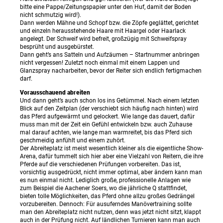
bitte eine Pappe/Zeitungspapier unter den Huf, damit der Boden
nicht schmutzig wird!).
Dann werden Mähne und Schopf bzw. die Zöpfe geglättet, gerichtet
und einzeln herausstehende Haare mit Haargel oder Haarlack
angelegt. Der Schweif wird befreit, großzügig mit Schweifspray
besprüht und ausgebürstet.
Dann geht’s ans Satteln und Aufzäumen – Startnummer anbringen
nicht vergessen! Zuletzt noch einmal mit einem Lappen und
Glanzspray nacharbeiten, bevor der Reiter sich endlich fertigmachen
darf.
Vorausschauend abreiten
Und dann geht’s auch schon los ins Getümmel. Nach einem letzten
Blick auf den Zeitplan (der verschiebt sich häufig nach hinten) wird
das Pferd aufgewärmt und gelockert. Wie lange das dauert, dafür
muss man mit der Zeit ein Gefühl entwickeln bzw. auch Zuhause
mal darauf achten, wie lange man warmreitet, bis das Pferd sich
geschmeidig anfühlt und einem zuhört.
Der Abreiteplatz ist meist wesentlich kleiner als die eigentliche Show-
Arena, dafür tummelt sich hier aber eine Vielzahl von Reitern, die ihre
Pferde auf die verschiedenen Prüfungen vorbereiten. Das ist,
vorsichtig ausgedrückt, nicht immer optimal, aber ändern kann man
es nun einmal nicht. Lediglich große, professionelle Anlagen wie
zum Beispiel die Aachener Soers, wo die jährliche Q stattfindet,
bieten tolle Möglichkeiten, das Pferd ohne allzu großes Gedrängel
vorzubereiten. Dennoch: Für ausuferndes Manövertraining sollte
man den Abreiteplatz nicht nutzen, denn was jetzt nicht sitzt, klappt
auch in der Prüfung nicht. Auf ländlichen Turnieren kann man auch