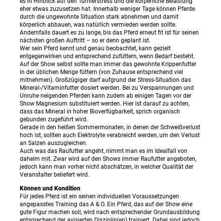
es in Hinblick auf den Turnierstress und die körperliche Belastung
eher etwas zuzusetzen hat. Innerhalb weniger Tage können Pferde
durch die ungewohnte Situation stark abnehmen und damit
körperlich abbauen, was natürlich vermieden werden sollte.
Andernfalls dauert es zu lange, bis das Pferd erneut fit ist für seinen
nächsten großen Auftritt – so er denn geplant ist.
Wer sein Pferd kennt und genau beobachtet, kann gezielt
entgegenwirken und entsprechend zufüttern, wenn Bedarf besteht.
Auf der Show selbst sollte man immer das gewohnte Krippenfutter
in der üblichen Menge füttern (von Zuhause entsprechend viel
mitnehmen). Großzügiger darf aufgrund der Stress-Situation das
Mineral-/Vitaminfutter dosiert werden. Bei zu Verspannungen und
Unruhe neigenden Pferden kann zudem ab einigen Tagen vor der
Show Magnesium substituiert werden. Hier ist darauf zu achten,
dass das Mineral in hoher Bioverfügbarkeit, sprich organisch
gebunden zugeführt wird.
Gerade in den heißen Sommermonaten, in denen der Schweißverlust
hoch ist, sollten auch Elektrolyte verabreicht werden, um den Verlust
an Salzen auszugleichen.
Auch was das Raufutter angeht, nimmt man es im Idealfall von
daheim mit. Zwar wird auf den Shows immer Raufutter angeboten,
jedoch kann man vorher nicht abschätzen, in welcher Qualität der
Veranstalter beliefert wird.
Können und Kondition
Für jedes Pferd ist ein seinen individuellen Voraussetzungen
angepasstes Training das A & O. Ein Pferd, das auf der Show eine
gute Figur machen soll, wird nach entsprechender Grundausbildung
entsprechend der avisierten Disziplin(en) trainiert. Dabei sind jedoch