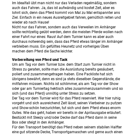
Im Idealfall übt man nicht nur das Verladen regelmäßig, sondern
auch das Fahren. Ja, das ist aufwändig und kostet Zeit, aber es
lohnt sich, denn das Pferd kommt von Mal zu Mal entspannter ans
Ziel. Einfach in ein neues Ausreitgebiet fahren, gemütlich reiten und
wieder ab nach Hause!
Nicht nur das Fahren, sondern auch das Verweilen im Anhänger
sollte rechtzeitig geübt werden, denn die meisten Pferde wollen nach
einer Fahrt nur eines: Raus! Auf dem Turnier kann es aber auch
durchaus notwendig sein, dass das Pferd etwas länger im Anhänger
verbleiben muss. Ein gefülltes Heunetz und vorheriges Üben
machen dem Pferd die Sache leichter.
Vorbereitung von Pferd und Tack
Um am Tag vor dem Turnier bzw. dem Start zum Turnier nicht in
Stress zu geraten, sollte man die Ausrüstung bereits gesäubert,
poliert und zusammengetragen haben. Eine Packliste hat sich
übrigens bewährt, denn es sind ja stets dieselben Gegenstände, die
mitfahren müssen. Nichts ist schlimmer, als am Tag vor der Show
oder gar am Turniertag hektisch alles zusammenzusammeln und so
sich (und das Pferd) unnötig unter Stress zu setzen.
Der Tag vor dem Turnier wird für das Pferd reserviert. Wer hier ruhig
vorgeht und sich ausreichend Zeit lässt, seinen Vierbeiner zu putzen
und Show-schön herzurichten, tut sich und dem Pferd etwas enorm
Gutes. Wie das geht, haben wir bereits in der Aprilausgabe erläutert.
Bestückt mit Sleezy und/oder Decke darf das Pferd dann in seine
Box oder steigt in den Anhänger.
Für den Transport benötigt das Pferd neben seinem stabilen Halfter
eine gut sitzende Decke, Transportgamaschen und gerne auch einen