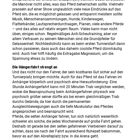
die Manöver nicht alles, was das Pferd beherrschen sollte. Vielmehr
prasseln auf einer Show unglaublich viele neue Eindrücke auf das
Pferd ein, die es möglichst gelassen und entspannt meistern sollte:
Musik, Menschenansammlungen, Hunde, Kinderwagen,
Flatterbänder, Lautsprecherdurchsagen, Planen, viele andere Pferde
– und das alles auf relativ engem Raum. Vieles kann man nicht
üben, einiges schon. Regelmäßiges Anti-Scheutraining, aber vor
allem Vertrauen zu seinem Menschen sind die Grundpfeiler für
Gelassenheit. Nichtdestotrotz kann es beim ersten Turnierstart dann
schon passieren, dass auch das daheim coolste Pferd dünnhäutig
wird. Auch hier hilft häufig die Extragabe Magnesium, um die
Spannung etwas zu lindern.
Die Hängerfahrt strengt an
Und das nicht nur den Fahrer, der sein kostbares Gut sicher auf den
Turnierplatz bringen möchte. Auch für das Pferd ist das Fahren im
Anhänger körperlich und psychisch eine Herausforderung. Eine
Stunde Anhängerfahrt kann mit 20 Minuten Trab verglichen werden,
wobei die Beanspruchung beim Anhängerfahren physisch wie
psychisch größer seiner dürfte als bei einem gleichmäßigen Trab
durchs Gelände, da hier durch die permanenten
Ausgleichbewegungen auch die tiefe Muskulatur des Pferdes
angesprochen und beansprucht wird.
Pferde, die selten Anhänger fahren, tun sich natürlich wesentlich
schwerer als solche, die jedes Wochenende auf große Fahrt gehen.
Deshalb ist gerade bei den selten gefahrenen Vierbeinern darauf zu
achten, dass sie nach der Fahrt ausreichend Ruhezeit bekommen,
bevor es auf den Abreiteplatz bzw. in die Arena geht.