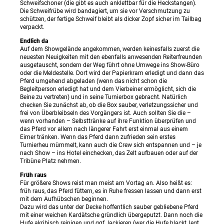
Schweifschoner (die gibt es auch anklettbar für die Heckstangen).
Die Schweifrübe wird bandagiert, um sie vor Verschmutzung zu
schützen, der fertige Schweif bleibt als dicker Zopf sicher im Tailbag
verpackt.
Endlich da
Auf dem Showgelände angekommen, werden keinesfalls zuerst die
neuesten Neuigkeiten mit den ebenfalls anwesenden Reiterfreunden
ausgetauscht, sondern der Weg führt ohne Umwege ins Show-Büro
oder die Meldestelle. Dort wird der Papierkram erledigt und dann das
Pferd umgehend abgeladen (wenn das nicht schon die
Begleitperson erledigt hat und dem Vierbeiner ermöglicht, sich die
Beine zu vertreten) und in seine Turnierbox gebracht. Natürlich
checken Sie zunächst ab, ob die Box sauber, verletzungssicher und
frei von Überbleibseln des Vorgängers ist. Auch sollten Sie die –
wenn vorhanden – Selbsttränke auf ihre Funktion überprüfen und
das Pferd vor allem nach längerer Fahrt erst einmal aus einem
Eimer tränken. Wenn das Pferd dann zufrieden sein erstes
Turnierheu mümmelt, kann auch die Crew sich entspannen und – je
nach Show – ins Hotel einchecken, das Zelt aufbauen oder auf der
Tribüne Platz nehmen.
Früh raus
Für größere Shows reist man meist am Vortag an. Also heißt es:
früh raus, das Pferd füttern, es in Ruhe fressen lassen und dann erst
mit dem Aufhübschen beginnen.
Dazu wird das unter der Decke hoffentlich sauber gebliebene Pferd
mit einer weichen Kardätsche gründlich übergeputzt. Dann noch die
Hufe akribisch reinigen und ggf. lackieren (wer die Hufe blackt, legt