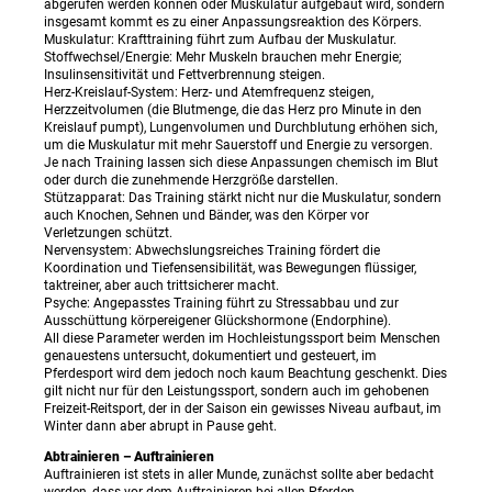
abgerufen werden können oder Muskulatur aufgebaut wird, sondern
insgesamt kommt es zu einer Anpassungsreaktion des Körpers.
Muskulatur: Krafttraining führt zum Aufbau der Muskulatur.
Stoffwechsel/Energie: Mehr Muskeln brauchen mehr Energie;
Insulinsensitivität und Fettverbrennung steigen.
Herz-Kreislauf-System: Herz- und Atemfrequenz steigen,
Herzzeitvolumen (die Blutmenge, die das Herz pro Minute in den
Kreislauf pumpt), Lungenvolumen und Durchblutung erhöhen sich,
um die Muskulatur mit mehr Sauerstoff und Energie zu versorgen.
Je nach Training lassen sich diese Anpassungen chemisch im Blut
oder durch die zunehmende Herzgröße darstellen.
Stützapparat: Das Training stärkt nicht nur die Muskulatur, sondern
auch Knochen, Sehnen und Bänder, was den Körper vor
Verletzungen schützt.
Nervensystem: Abwechslungsreiches Training fördert die
Koordination und Tiefensensibilität, was Bewegungen flüssiger,
taktreiner, aber auch trittsicherer macht.
Psyche: Angepasstes Training führt zu Stressabbau und zur
Ausschüttung körpereigener Glückshormone (Endorphine).
All diese Parameter werden im Hochleistungssport beim Menschen
genauestens untersucht, dokumentiert und gesteuert, im
Pferdesport wird dem jedoch noch kaum Beachtung geschenkt. Dies
gilt nicht nur für den Leistungssport, sondern auch im gehobenen
Freizeit-Reitsport, der in der Saison ein gewisses Niveau aufbaut, im
Winter dann aber abrupt in Pause geht.
Abtrainieren – Auftrainieren
Auftrainieren ist stets in aller Munde, zunächst sollte aber bedacht
werden, dass vor dem Auftrainieren bei allen Pferden…