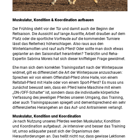
Muskulatur, Kondition & Koordination aufbauen
Der Frühling steht vor der Tür und damit auch der Beginn der
Reitsaison. Die Aussicht auf lange Ausritte, Arbeit draußen auf dem
Platz oder die sportliche Vorfreude auf die kommenden Turniere
lässt das Reiterherz höherschlagen. Also raus aus den
Winterklamotten und rauf aufs Pferd! Oder sollte man doch etwas
geplanter an den Saisonstart herantreten? Tierärztin und Reha-
Expertin Sabrina Moreis hat sich dieser kniffeligen Frage gewidmet.
Ehe man sich dem korrekten Trainingsstart nach der Winterpause
widmet, gilt es differenziert die Art der Winterpause anzuschauen:
Sprechen wir von einem Offenstall-Pferd ohne Halle, von einem
Reitstall-Pferd mit Halle oder von einem Sport-Pferd? Es muss uns
zunächst bewusst sein, dass ein Pferd keine Maschine mit einem
„ON-/OFF-Schalter“ ist, sondern dass die individuelle körperliche
Verfassung des jeweiligen Pferdes unseren Umgang, das Training,
aber auch Trainingspausen spiegelt und dementsprechend ein sehr
differenziertes Herangehen an das Auf- und Antrainieren verlangt.
Muskulatur, Kondition und Koordination
Je nach Nutzung unseres Pferdes werden Muskulatur, Kondition
und Koordination aufgebaut. Je intensiver und besser das Training
ist, umso adäquater passt sich der Organismus den
Herausforderungen an. Das heißt nicht nur, dass gewisse Lektionen