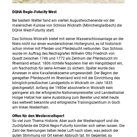
DQHA Regio-Futurity West
Bei bestem Wetter fand am vierten Augustwochenende vor der
malerischen Kulisse von Schloss Wickrath (Mönchengladbach) die
DQHA West-Futurity statt.
Das Schloss Wickrath bietet mit seiner Wasserschlossanlage an der
Niers nicht nur einen wunderschönen Hintergrund, es ist historisch
schon immer mit Pferden und Pferdezucht verbunden. Das Schloss
wurde im Auftrag des Reichsgrafen Wilhelm Otto Friedrich von
Quadt zwischen 1746 und 1772 als Zentrum der Pferdezucht im
Rheinland erbaut. 1806 richtete Napoleon hier ein Hengstdepot ein,
um Nachschub für seine Armeen zu sichern. Später wurde das
Anwesen in eine Kavalleriekaserne umgewandelt. Der Beginn der
geregelten Pferdezucht im Rheinland wird mit der Einrichtung des
königlich-preußischen Landgestüts in Wickrath im Jahr 1835
gleichgesetzt. Anfang der 1980er absolvierte in Wickrath kein
geringerer als der erfolgreiche Nationenpreisreiter und Landestrainer
Holger Hetzel hier seine Ausbildung zum Bereiter und leitet heute
das weltweit bekannte und erfolgreiche Trainingszentrum in Goch
am linken Niederrhein.
Offen für den Westernreitsport
So viel zum Thema Historie. Aber auch der Westernsport und die
Zuchtpferde der DQHA Regio-Futurity konnten sich sehen lassen. Die
Zahl der Nennungen ließen leider Luft nach oben, was jedoch der
guten Stimmung vor Ort keinen Abbruch tat. Im Gegenteil, so