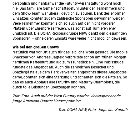
persönlich und nahbar war die Futurity-Veranstaltung wohl noch
nie. Das familiäre Gemeinschaftsgefühl unter den Teilnehmern und
dem Show-Team war überall deutlich zu spüren. Dank des enormen
Einsatzes konnten zudem zahlreiche Sponsoren gewonnen werden.
Viele Teilnehmer konnten sich so auch auf den nicht vorderen
Plätzen über Ehrenpreise freuen, was sonst auf Turnieren eher
unüblich ist. Die DQHA Regionalgruppe NRW dankt den diesjährigen
Sponsoren – ohne deren Einsatz wäre vieles nicht möglich gewesen.
Wie bei den großen Shows
Natürlich war vor Ort auch für das leibliche Wohl gesorgt. Die mobile
Snackbar von Andreas Jagfeld verbreitete schon am frühen Morgen
herrlichen Kaffeeduft und lud zum Frühstück ein. Eine Imbissbude
rundete das Angebot ab. Auch die zahlreichen Besucher und
Spaziergäste aus dem Park verweilten angesichts dieses Angebotes
gerne, gönnten sich eine Stärkung und schauten sich die Ritte an. So
gab es auch Applaus alle Futurity- und Maturity-Champions, die
durch tolle Leistungen überzeugen konnten.
Zum Foto: Auch auf der West-Futurity wurden vielversprechende
junge American Quarter Horses prämiert.
Text: DQHA NRW, Foto: Jaqueline Korioth