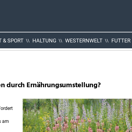
 & SPORT
HALTUNG
WESTERNWELT
FUTTER
en durch Ernährungsumstellung?
ordert
ss am