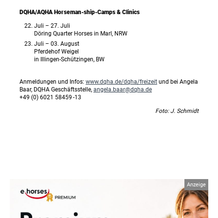
DQHA/AQHA Horseman-ship-Camps & Clinics
Juli – 27. Juli
Döring Quarter Horses in Marl, NRW
Juli – 03. August
Pferdehof Weigel
in Illingen-Schützingen, BW
Anmeldungen und Infos:
www.dqha.de/dqha/freizeit
und bei Angela
Baar, DQHA Geschäftsstelle,
angela.baar@dqha.de
+49 (0) 6021 58459 -13
Foto: J. Schmidt