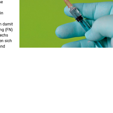
se
in
h damit
ng (FN)
sechs
en sich
und