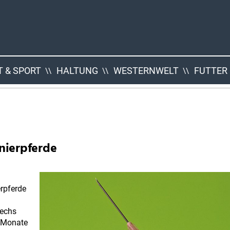
 & SPORT
HALTUNG
WESTERNWELT
FUTTER
nierpferde
erpferde
sechs
n Monate