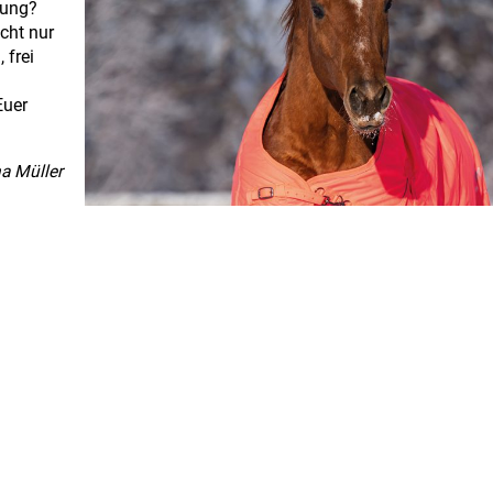
tung?
icht nur
 frei
Euer
a Müller