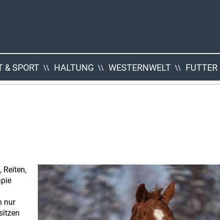
 & SPORT
HALTUNG
WESTERNWELT
FUTTER
 Reiten,
apie
h nur
sitzen