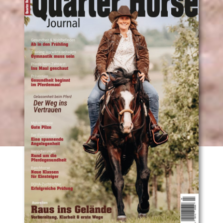
QUARTER
HORSE
Nach
unten
JOURNAL
scrollen
04-
2026