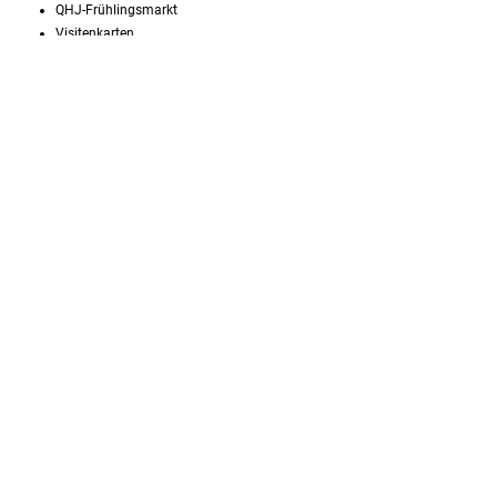
QHJ-Frühlingsmarkt
Visitenkarten
Der QHJ-Rechtratgeber
Contact, Impressum, Vorschau
People, Passion & The American Quarter Horse
AQH