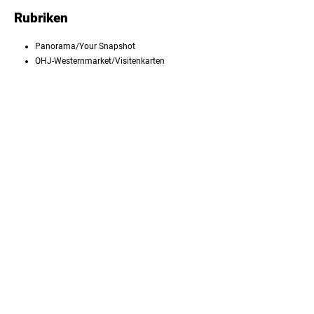
Rubriken
Panorama/Your Snapshot
QHJ-Westernmarket/Visitenkarten
Der QHJ-Rechtratgeber
Verbände: VWB News, SQHA News
Contact, Impressum, Vorschau
People, Passion & the Quarter Horse
Titelbild: Dirk Büttner/Perfect Light Photography
AQH