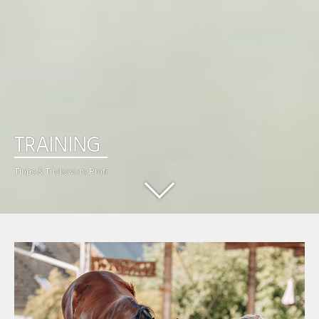
TRAINING
Tipps & Tricks vom Profi
Nach
unten
scrollen