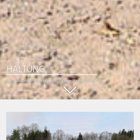
HALTUNG
Gesunde und artgerechte Haltung Ihrer Westernpferde
Nach
unten
scrollen