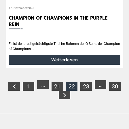
17. November 2023
CHAMPION OF CHAMPIONS IN THE PURPLE
REIN
Es ist der prestigeträchtigste Titel im Rahmen der Q-Serie: der Champion
of Champions …
Weiterlesen
SEITENNUMMERIERUNG
…
…
1
21
22
23
30
DER
BEITRÄGE