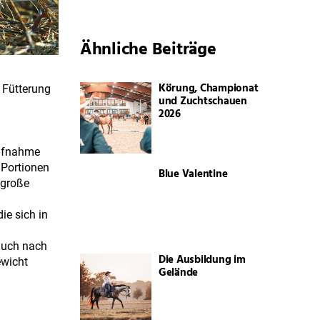
Ähnliche Beiträge
Körung, Championat
 Fütterung
und Zuchtschauen
2026
Aufnahme
 Portionen
Blue Valentine
 große
ie sich in
auch nach
Die Ausbildung im
ewicht
Gelände