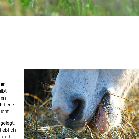
ner
ibt,
den
t diese
icht.
gelegt,
ließlich
r und