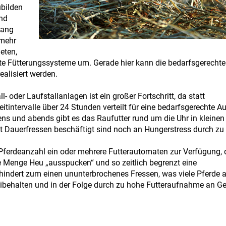
ubilden
und
gang
 mehr
eten,
rte Fütterungssysteme um. Gerade hier kann die bedarfsgerechte
alisiert werden.
- oder Laufstallanlagen ist ein großer Fortschritt, da statt
itintervalle über 24 Stunden verteilt für eine bedarfsgerechte 
ns und abends gibt es das Raufutter rund um die Uhr in kleinen
mit Dauerfressen beschäftigt sind noch an Hungerstress durch zu
 Pferdeanzahl ein oder mehrere Futterautomaten zur Verfügung, d
 Menge Heu „ausspucken“ und so zeitlich begrenzt eine
hindert zum einen ununterbrochenes Fressen, was viele Pferde 
eibehalten und in der Folge durch zu hohe Futteraufnahme an G