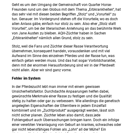
Geht es um den Umgang der Gemeinschaft von Quarter Horse-
Freunden rund um den Globus mit dem Thema „Erbkrankheiten“, hat
das sehr viel mit diesen beiden Begriffen „Stolz“ und „Vorurteil“ zu
tun. Genauer: Im Vordergrund stehen oft die Vorurteile, wo es doch
allen Anlass gäbe, einfach nur stolz zu sein. Also eher „Stolz statt
Vorurteil“, um bei der literarischen Anlehnung an das berühmte Werk
von Jane Austen zu bleiben. AQH-Züchter haben in Sachen
„Erbkrankheiten“ nämlich allen Grund, stolz zu sein.
Stolz, weil die Fans und Züchter dieser Rasse Verantwortung
übernehmen, konsequent handeln, vorausdenken und mit viel
Aufwand im Sinne des einzelnen Pferdes und der Rasse tun, was
einfach getan werden muss. Und das hat sogar Vorbildcharakter,
denn mit der enormen Herausforderung sind wir in der Pferdwelt
nicht allein. Aber wir sind ganz vorne.
Fehler im System
In der Pferdezucht lebt man immer mit einem gewissen
Unsicherheitsfaktor. Durchdachte Anpaarungen helfen dabei,
gewünschte Merkmale einer Rasse zu festigen und die Qualität
stetig zu halten oder gar zu verbessern. Wie allerdings die genetisch
angelegten Eigenschaften der Elterntiere in jedem Einzelfall
kombiniert und im „Zuchtprodukt“ ausgeprägt werden, lässt sich
nicht sicher planen. Züchter leben also damit, dass jede
Fohlengeburt auch Überraschungen bringen kann. Doch ein infolge
einer vererbten Veranlagung von Geburt an krankes, schwaches oder
gar nicht lebensfähiges Fohlen als „Lohn“ all der Mühe? Ein