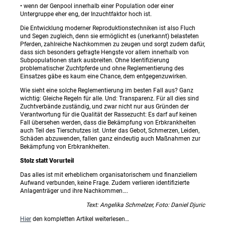
• wenn der Genpool innerhalb einer Population oder einer
Untergruppe eher eng, der Inzuchtfaktor hoch ist.
Die Entwicklung moderner Reproduktionstechniken ist also Fluch
und Segen zugleich, denn sie ermöglicht es (unerkannt) belasteten
Pferden, zahlreiche Nachkommen zu zeugen und sorgt zudem dafür,
dass sich besonders gefragte Hengste vor allem innerhalb von
Subpopulationen stark ausbreiten. Ohne Identifizierung
problematischer Zuchtpferde und ohne Reglementierung des
Einsatzes gäbe es kaum eine Chance, dem entgegenzuwirken.
Wie sieht eine solche Reglementierung im besten Fall aus? Ganz
wichtig: Gleiche Regeln für alle. Und: Transparenz. Für all dies sind
Zuchtverbände zuständig, und zwar nicht nur aus Gründen der
Verantwortung für die Qualität der Rassezucht: Es darf auf keinen
Fall übersehen werden, dass die Bekämpfung von Erbkrankheiten
auch Teil des Tierschutzes ist. Unter das Gebot, Schmerzen, Leiden,
Schäden abzuwenden, fallen ganz eindeutig auch Maßnahmen zur
Bekämpfung von Erbkrankheiten.
Stolz statt Vorurteil
Das alles ist mit erheblichem organisatorischem und finanziellem
Aufwand verbunden, keine Frage. Zudem verlieren identifizierte
Anlagenträger und ihre Nachkommen….
Text: Angelika Schmelzer, Foto: Daniel Djuric
Hier
den kompletten Artikel weiterlesen…