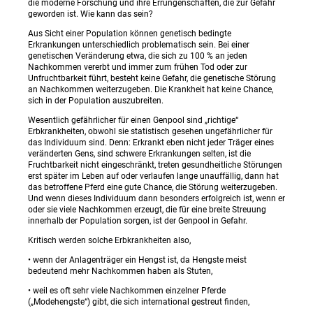
die moderne Forschung und ihre Errungenschaften, die zur Gefahr
geworden ist. Wie kann das sein?
Aus Sicht einer Population können genetisch bedingte
Erkrankungen unterschiedlich problematisch sein. Bei einer
genetischen Veränderung etwa, die sich zu 100 % an jeden
Nachkommen vererbt und immer zum frühen Tod oder zur
Unfruchtbarkeit führt, besteht keine Gefahr, die genetische Störung
an Nachkommen weiterzugeben. Die Krankheit hat keine Chance,
sich in der Population auszubreiten.
Wesentlich gefährlicher für einen Genpool sind „richtige“
Erbkrankheiten, obwohl sie statistisch gesehen ungefährlicher für
das Individuum sind. Denn: Erkrankt eben nicht jeder Träger eines
veränderten Gens, sind schwere Erkrankungen selten, ist die
Fruchtbarkeit nicht eingeschränkt, treten gesundheitliche Störungen
erst später im Leben auf oder verlaufen lange unauffällig, dann hat
das betroffene Pferd eine gute Chance, die Störung weiterzugeben.
Und wenn dieses Individuum dann besonders erfolgreich ist, wenn er
oder sie viele Nachkommen erzeugt, die für eine breite Streuung
innerhalb der Population sorgen, ist der Genpool in Gefahr.
Kritisch werden solche Erbkrankheiten also,
• wenn der Anlagenträger ein Hengst ist, da Hengste meist
bedeutend mehr Nachkommen haben als Stuten,
• weil es oft sehr viele Nachkommen einzelner Pferde
(„Modehengste“) gibt, die sich international gestreut finden,