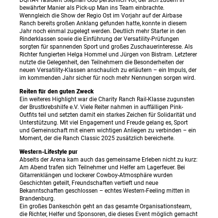
DQHA-Präsident Stephan Göb persönlich vor, der sich zudem in
bewährter Manier als Pick-up Man ins Team einbrachte.
Wenngleich die Show der Regio Ost im Vorjahr auf der Airbase
Ranch bereits großen Anklang gefunden hatte, konnte in diesem
Jahr noch einmal zugelegt werden. Deutlich mehr Starter in den
Rinderklassen sowie die Einführung der Versatility-Prüfungen
sorgten für spannenden Sport und großes Zuschauerinteresse. Als
Richter fungierten Helga Hommel und Jürgen von Bistram. Letzterer
nutzte die Gelegenheit, den Teilnehmern die Besonderheiten der
neuen Versatility-Klassen anschaulich zu erläutern – ein Impuls, der
im kommenden Jahr sicher für noch mehr Nennungen sorgen wird.
Reiten für den guten Zweck
Ein weiteres Highlight war die Charity Ranch Rail-Klasse zugunsten
der Brustkrebshilfe e.V. Viele Reiter nahmen in auffälligen Pink-
Outfits teil und setzten damit ein starkes Zeichen für Solidarität und
Unterstützung. Mit viel Engagement und Freude gelang es, Sport
und Gemeinschaft mit einem wichtigen Anliegen zu verbinden – ein
Moment, der die Ranch Classic 2025 zusätzlich bereicherte.
Western-Lifestyle pur
Abseits der Arena kam auch das gemeinsame Erleben nicht zu kurz:
Am Abend trafen sich Teilnehmer und Helfer am Lagerfeuer. Bei
Gitarrenklängen und lockerer Cowboy-Atmosphäre wurden
Geschichten geteilt, Freundschaften vertieft und neue
Bekanntschaften geschlossen – echtes Western-Feeling mitten in
Brandenburg.
Ein großes Dankeschön geht an das gesamte Organisationsteam,
die Richter, Helfer und Sponsoren, die dieses Event möglich gemacht