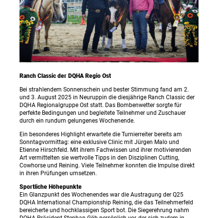
Ranch Classic der DQHA Regio Ost
Bei strahlendem Sonnenschein und bester Stimmung fand am 2.
und 3. August 2025 in Neuruppin die diesjährige Ranch Classic der
DQHA Regionalgruppe Ost statt. Das Bombenwetter sorgte für
perfekte Bedingungen und begleitete Teilnehmer und Zuschauer
durch ein rundum gelungenes Wochenende.
Ein besonderes Highlight erwartete die Turnierreiter bereits am
Sonntagvormittag: eine exklusive Clinic mit Jürgen Malo und
Etienne Hirschfeld. Mit ihrem Fachwissen und ihrer motivierenden
Art vermittelten sie wertvolle Tipps in den Disziplinen Cutting,
Cowhorse und Reining. Viele Teilnehmer konnten die Impulse direkt
in ihren Prüfungen umsetzen.
Sportliche Höhepunkte
Ein Glanzpunkt des Wochenendes war die Austragung der Q25
DQHA International Championship Reining, die das Teilnehmerfeld
bereicherte und hochklassigen Sport bot. Die Siegerehrung nahm