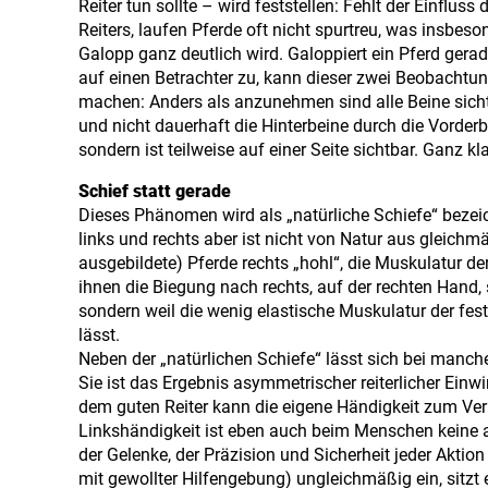
Reiter tun sollte – wird feststellen: Fehlt der Einfluss 
Reiters, laufen Pferde oft nicht spurtreu, was insbeso
Galopp ganz deutlich wird. Galoppiert ein Pferd gera
auf einen Betrachter zu, kann dieser zwei Beobachtu
machen: Anders als anzunehmen sind alle Beine sich
und nicht dauerhaft die Hinterbeine durch die Vorder
sondern ist teilweise auf einer Seite sichtbar. Ganz kl
Schief statt gerade
Dieses Phänomen wird als „natürliche Schiefe“ bezei
links und rechts aber ist nicht von Natur aus gleichm
ausgebildete) Pferde rechts „hohl“, die Muskulatur de
ihnen die Biegung nach rechts, auf der rechten Hand, sc
sondern weil die wenig elastische Muskulatur der fes
lässt.
Neben der „natürlichen Schiefe“ lässt sich bei manch
Sie ist das Ergebnis asymmetrischer reiterlicher Einwi
dem guten Reiter kann die eigene Händigkeit zum Verh
Linkshändigkeit ist eben auch beim Menschen keine a
der Gelenke, der Präzision und Sicherheit jeder Akti
mit gewollter Hilfengebung) ungleichmäßig ein, sitzt