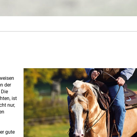
tweisen
en der
 Die
ten, ist
ht nur,
en
er gute