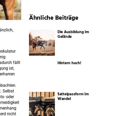
Ähnliche Beiträge
änzlich,
Die Ausbildung im
Gelände
uskulatur
nig
Hintern hoch!
adurch fällt
gung ist,
erharren
obachten.
. Selbst
Sattelpassform im
ts- oder
Wandel
hmeidigkeit
ammenhang
erd nicht