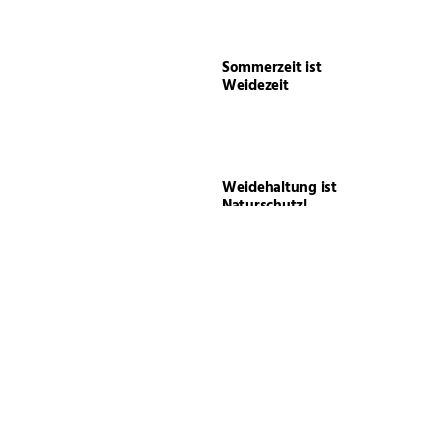
Sommerzeit ist
Weidezeit
Weidehaltung ist
Naturschutz!
Gute Seite, schlechte
Seite – Lateralität