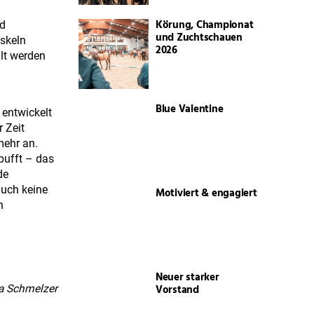
Körung, Championat
nd
und Zuchtschauen
uskeln
2026
lt werden
Blue Valentine
 entwickelt
 Zeit
mehr an.
pufft – das
de
auch keine
Motiviert & engagiert
n
Neuer starker
Vorstand
ka Schmelzer