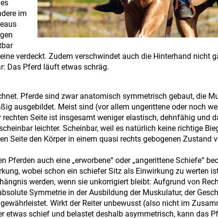
des
ndere im
deaus
ngen
tbar
beine verdeckt. Zudem verschwindet auch die Hinterhand nicht g
ar: Das Pferd läuft etwas schräg.
chnet. Pferde sind zwar anatomisch symmetrisch gebaut, die M
äßig ausgebildet. Meist sind (vor allem ungerittene oder noch we
r rechten Seite ist insgesamt weniger elastisch, dehnfähig und d
heinbar leichter. Scheinbar, weil es natürlich keine richtige Bie
ten Seite den Körper in einem quasi rechts gebogenen Zustand v
en Pferden auch eine „erworbene“ oder „angerittene Schiefe“ be
rkung, wobei schon ein schiefer Sitz als Einwirkung zu werten ist
ängnis werden, wenn sie unkorrigiert bleibt: Aufgrund von Rech
bsolute Symmetrie in der Ausbildung der Muskulatur, der Gesc
on gewährleistet. Wirkt der Reiter unbewusst (also nicht im Zus
 er etwas schief und belastet deshalb asymmetrisch, kann das Pf