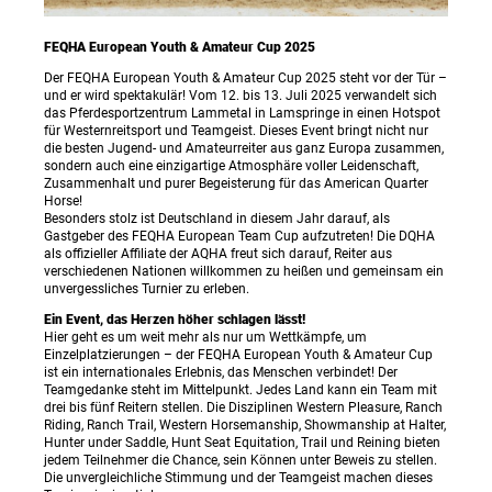
FEQHA European Youth & Amateur Cup 2025
Der FEQHA European Youth & Amateur Cup 2025 steht vor der Tür –
und er wird spektakulär! Vom 12. bis 13. Juli 2025 verwandelt sich
das Pferdesportzentrum Lammetal in Lamspringe in einen Hotspot
für Westernreitsport und Teamgeist. Dieses Event bringt nicht nur
die besten Jugend- und Amateurreiter aus ganz Europa zusammen,
sondern auch eine einzigartige Atmosphäre voller Leidenschaft,
Zusammenhalt und purer Begeisterung für das American Quarter
Horse!
Besonders stolz ist Deutschland in diesem Jahr darauf, als
Gastgeber des FEQHA European Team Cup aufzutreten! Die DQHA
als offizieller Affiliate der AQHA freut sich darauf, Reiter aus
verschiedenen Nationen willkommen zu heißen und gemeinsam ein
unvergessliches Turnier zu erleben.
Ein Event, das Herzen höher schlagen lässt!
Hier geht es um weit mehr als nur um Wettkämpfe, um
Einzelplatzierungen – der FEQHA European Youth & Amateur Cup
ist ein internationales Erlebnis, das Menschen verbindet! Der
Teamgedanke steht im Mittelpunkt. Jedes Land kann ein Team mit
drei bis fünf Reitern stellen. Die Disziplinen Western Pleasure, Ranch
Riding, Ranch Trail, Western Horsemanship, Showmanship at Halter,
Hunter under Saddle, Hunt Seat Equitation, Trail und Reining bieten
jedem Teilnehmer die Chance, sein Können unter Beweis zu stellen.
Die unvergleichliche Stimmung und der Teamgeist machen dieses