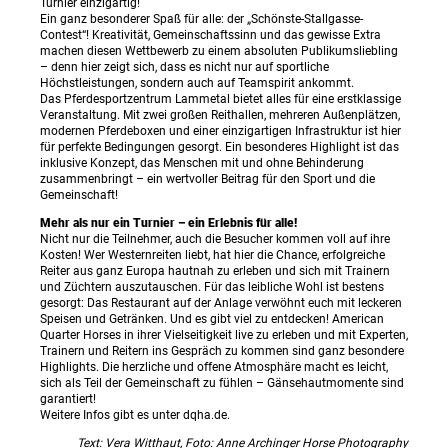
Turnier einzigartig!
Ein ganz besonderer Spaß für alle: der „Schönste-Stallgasse-
Contest“! Kreativität, Gemeinschaftssinn und das gewisse Extra
machen diesen Wettbewerb zu einem absoluten Publikumsliebling
– denn hier zeigt sich, dass es nicht nur auf sportliche
Höchstleistungen, sondern auch auf Teamspirit ankommt.
Das Pferdesportzentrum Lammetal bietet alles für eine erstklassige
Veranstaltung. Mit zwei großen Reithallen, mehreren Außenplätzen,
modernen Pferdeboxen und einer einzigartigen Infrastruktur ist hier
für perfekte Bedingungen gesorgt. Ein besonderes Highlight ist das
inklusive Konzept, das Menschen mit und ohne Behinderung
zusammenbringt – ein wertvoller Beitrag für den Sport und die
Gemeinschaft!
Mehr als nur ein Turnier – ein Erlebnis für alle!
Nicht nur die Teilnehmer, auch die Besucher kommen voll auf ihre
Kosten! Wer Westernreiten liebt, hat hier die Chance, erfolgreiche
Reiter aus ganz Europa hautnah zu erleben und sich mit Trainern
und Züchtern auszutauschen. Für das leibliche Wohl ist bestens
gesorgt: Das Restaurant auf der Anlage verwöhnt euch mit leckeren
Speisen und Getränken. Und es gibt viel zu entdecken! American
Quarter Horses in ihrer Vielseitigkeit live zu erleben und mit Experten,
Trainern und Reitern ins Gespräch zu kommen sind ganz besondere
Highlights. Die herzliche und offene Atmosphäre macht es leicht,
sich als Teil der Gemeinschaft zu fühlen – Gänsehautmomente sind
garantiert!
Weitere Infos gibt es unter dqha.de.
Text: Vera Witthaut, Foto: Anne Archinger Horse Photography