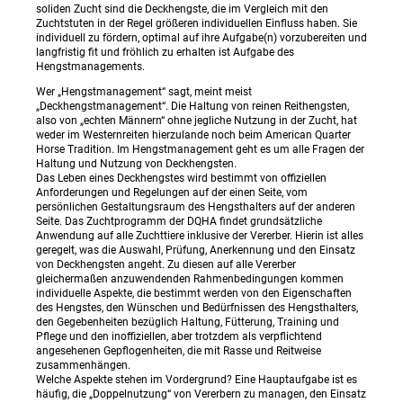
soliden Zucht sind die Deckhengste, die im Vergleich mit den
Zuchtstuten in der Regel größeren individuellen Einfluss haben. Sie
individuell zu fördern, optimal auf ihre Aufgabe(n) vorzubereiten und
langfristig fit und fröhlich zu erhalten ist Aufgabe des
Hengstmanagements.
Wer „Hengstmanagement“ sagt, meint meist
„Deckhengstmanagement“. Die Haltung von reinen Reithengsten,
also von „echten Männern“ ohne jegliche Nutzung in der Zucht, hat
weder im Westernreiten hierzulande noch beim American Quarter
Horse Tradition. Im Hengstmanagement geht es um alle Fragen der
Haltung und Nutzung von Deckhengsten.
Das Leben eines Deckhengstes wird bestimmt von offiziellen
Anforderungen und Regelungen auf der einen Seite, vom
persönlichen Gestaltungsraum des Hengsthalters auf der anderen
Seite. Das Zuchtprogramm der DQHA findet grundsätzliche
Anwendung auf alle Zuchttiere inklusive der Vererber. Hierin ist alles
geregelt, was die Auswahl, Prüfung, Anerkennung und den Einsatz
von Deckhengsten angeht. Zu diesen auf alle Vererber
gleichermaßen anzuwendenden Rahmenbedingungen kommen
individuelle Aspekte, die bestimmt werden von den Eigenschaften
des Hengstes, den Wünschen und Bedürfnissen des Hengsthalters,
den Gegebenheiten bezüglich Haltung, Fütterung, Training und
Pflege und den inoffiziellen, aber trotzdem als verpflichtend
angesehenen Gepflogenheiten, die mit Rasse und Reitweise
zusammenhängen.
Welche Aspekte stehen im Vordergrund? Eine Hauptaufgabe ist es
häufig, die „Doppelnutzung“ von Vererbern zu managen, den Einsatz