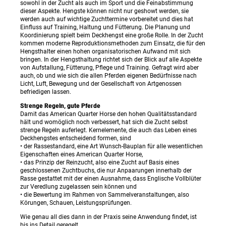
sowohl in der Zucht als auch im Sport und die Feinabstimmung
dieser Aspekte. Hengste können nicht nur geshowt werden, sie
werden auch auf wichtige Zuchttermine vorbereitet und dies hat
Einfluss auf Training, Haltung und Fütterung. Die Planung und
Koordinierung spielt beim Deckhengst eine große Rolle. In der Zucht
kommen moderne Reproduktionsmethoden zum Einsatz, die für den
Hengsthalter einen hohen organisatorischen Aufwand mit sich
bringen. In der Hengsthaltung richtet sich der Blick auf alle Aspekte
von Aufstallung, Fütterung, Pflege und Training. Gefragt wird aber
auch, ob und wie sich die allen Pferden eigenen Bedürfnisse nach
Licht, Luft, Bewegung und der Gesellschaft von Artgenossen
befriedigen lassen.
Strenge Regeln, gute Pferde
Damit das American Quarter Horse den hohen Qualitätsstandard
hält und womöglich noch verbessert, hat sich die Zucht selbst
strenge Regeln auferlegt. Kernelemente, die auch das Leben eines
Deckhengstes entscheidend formen, sind
• der Rassestandard, eine Art Wunsch-Bauplan für alle wesentlichen
Eigenschaften eines American Quarter Horse,
• das Prinzip der Reinzucht, also eine Zucht auf Basis eines
geschlossenen Zuchtbuchs, die nur Anpaarungen innerhalb der
Rasse gestattet mit der einen Ausnahme, dass Englische Vollblüter
zur Veredlung zugelassen sein können und
• die Bewertung im Rahmen von Sammelveranstaltungen, also
Körungen, Schauen, Leistungsprüfungen.
Wie genau all dies dann in der Praxis seine Anwendung findet, ist
bis ins Detail geregelt.