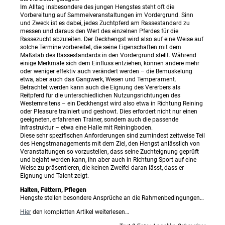
Im Alltag insbesondere des jungen Hengstes steht oft die
Vorbereitung auf Sammelveranstaltungen im Vordergrund. Sinn
und Zweck ist es dabei, jedes Zuchtpferd am Rassestandard zu
messen und daraus den Wert des einzelnen Pferdes für die
Rassezucht abzuleiten. Der Deckhengst wird also auf eine Weise auf
solche Termine vorbereitet, die seine Eigenschaften mit dem
Maßstab des Rassestandards in den Vordergrund stellt. Während
einige Merkmale sich dem Einfluss entziehen, können andere mehr
oder weniger effektiv auch verändert werden – die Bemuskelung
etwa, aber auch das Gangwerk, Wesen und Temperament.
Betrachtet werden kann auch die Eignung des Vererbers als
Reitpferd für die unterschiedlichen Nutzungsrichtungen des
Westernreitens – ein Deckhengst wird also etwa in Richtung Reining
oder Pleasure trainiert und geshowt. Dies erfordert nicht nur einen
geeigneten, erfahrenen Trainer, sondern auch die passende
Infrastruktur – etwa eine Halle mit Reiningboden.
Diese sehr spezifischen Anforderungen sind zumindest zeitweise Teil
des Hengstmanagements mit dem Ziel, den Hengst anlässlich von
Veranstaltungen so vorzustellen, dass seine Zuchteignung geprüft
und bejaht werden kann, ihn aber auch in Richtung Sport auf eine
Weise zu präsentieren, die keinen Zweifel daran lässt, dass er
Eignung und Talent zeigt.
Halten, Füttern, Pflegen
Hengste stellen besondere Ansprüche an die Rahmenbedingungen…
Hier
den kompletten Artikel weiterlesen…