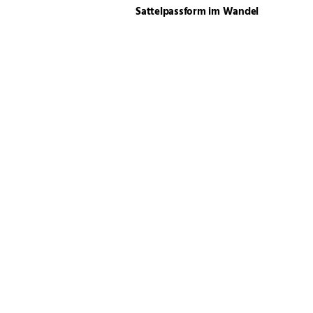
Sattelpassform im Wandel
Körung, Championat und
Zuchtschauen 2026
Blue Valentine
Motiviert & engagiert