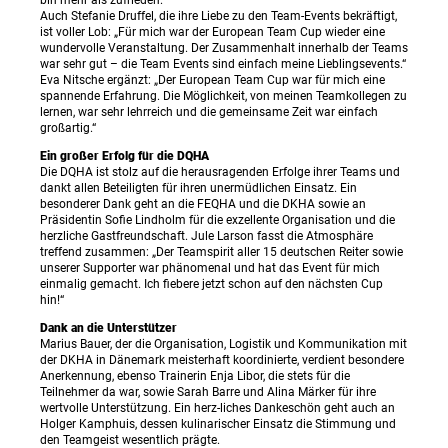
Auch Stefanie Druffel, die ihre Liebe zu den Team-Events bekräftigt,
ist voller Lob: „Für mich war der European Team Cup wieder eine
wundervolle Veranstaltung. Der Zusammenhalt innerhalb der Teams
war sehr gut – die Team Events sind einfach meine Lieblingsevents.“
Eva Nitsche ergänzt: „Der European Team Cup war für mich eine
spannende Erfahrung. Die Möglichkeit, von meinen Teamkollegen zu
lernen, war sehr lehrreich und die gemeinsame Zeit war einfach
großartig.“
Ein großer Erfolg für die DQHA
Die DQHA ist stolz auf die herausragenden Erfolge ihrer Teams und
dankt allen Beteiligten für ihren unermüdlichen Einsatz. Ein
besonderer Dank geht an die FEQHA und die DKHA sowie an
Präsidentin Sofie Lindholm für die exzellente Organisation und die
herzliche Gastfreundschaft. Jule Larson fasst die Atmosphäre
treffend zusammen: „Der Teamspirit aller 15 deutschen Reiter sowie
unserer Supporter war phänomenal und hat das Event für mich
einmalig gemacht. Ich fiebere jetzt schon auf den nächsten Cup
hin!“
Dank an die Unterstützer
Marius Bauer, der die Organisation, Logistik und Kommunikation mit
der DKHA in Dänemark meisterhaft koordinierte, verdient besondere
Anerkennung, ebenso Trainerin Enja Libor, die stets für die
Teilnehmer da war, sowie Sarah Barre und Alina Märker für ihre
wertvolle Unterstützung. Ein herz-liches Dankeschön geht auch an
Holger Kamphuis, dessen kulinarischer Einsatz die Stimmung und
den Teamgeist wesentlich prägte.