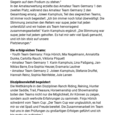
Siegerin auf dem Podium zu stehen.“
In der Amateurwertung erzielte das Amateur Team Germany 1 den
zweiten Platz, während das Amateur Team Germany 2 den
Gesamtsieg errang. Joleen Kamphuis, Teil des siegreichen Teams,
ist immer noch begeistert: „Ich bin immer noch total überwältigt. Die
Stimmung zwischen den Reitern war super, jeder hat jeden
unterstützt und wir haben als Team hervorragend
zusammengearbeitet.“ Karin Kamphuis ergänzt: „Die Stimmung war
super, jeder hat jedem geholfen. Es hat mir sehr viel Spaß gemacht,
und ich bin stolz auf unsere
Platzierungen.“
Die erfolgreichen Teams:
• Youth Team Germany: Finja Hörich, Mia Nagelmann, Annalotta
Dunke, Carlotta Rauch, Viktoria Pliquett
• Amateur Team Germany 1: Karin Kamphuis, Lina Paßgang, Jan-
Niklas Barre, Eva-Sophia Heuser, Evamaria Lautner
• Amateur Team Germany 2: Joleen Kamphuis, Stefanie Druffel,
Hannah Reinz, Sophia Reinfelder, Jule Larsen
Disziplinenvielfalt begeistert
Die Wettkämpfe in den Disziplinen Ranch Riding, Reining, Hunter
under Saddle, Trail, Pleasure, Horsemanship und Showmanship
boten den Teams nicht nur die Möglichkeit, ihr Können zu zeigen,
sondern auch wertvolle Erfahrungen zu sammeln. Finja Hörich
schwärmt vom Team Cup: „Der Team Cup war unglaublich, es hat
mir so viel Spaß und Freude bereitet. Die Zusammenarbeit im Team
hat uns in den Prüfungen zu großartigen Erfolgen geführt und ich
bin mehr als zufrieden.“