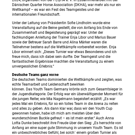
Dänischen Quarter Horse Association (DKHA), war mehr als nur ein
Wettkampf – es war ein Fest des Teamgeistes und der
internationalen Freundschaft.
Unter der Leitung von Präsidentin Sofie Lindholm wurde eine
Veranstaltung auf die Beine gestellt, die von Anfang bis Ende von
Zusammenhalt und Begeisterung geprägt war. Unter der
fachkundigen Anleitung der Trainer Enja Libor und Marius Bauer
sowie der Betreuer Sarah Barre und Alina Märker waren die
Teilnehmer bestens auf die Wettkämpfe vorbereitet worden. Enja
Libor erinnert sich: „Dieses Turnier war etwas Besonderes und ich
freue mich, dass ich dabei sein durfte. Der Teamgeist und die
fantastischen Ergebnisse machten die Veranstaltung zu einem
unvergesslichen Erlebnis.“
Deutsche Teams ganz vorne
Die deutschen Teams dominierten die Wettkämpfe und zeigten, was
echte Teamarbeit und Leidenschaft bewirken
können. Das Youth Team Germany krönte sich zum Gesamtsieger in
der Jugendkategorie. Der Erfolg war ein überwältigender Moment für
die jungen Reiter, wie Mia Nagelmann begeistert erzählt: „Es war
jedes Mal ein Erlebnis, für so ein tolles Team in die Arena zu reiten
und alles zu geben. Als dann klar war, dass wir den Youth Cup
gewonnen haben, habe ich mich am meisten über den
wunderschönen Buckle gefreut – es ist mein erster.“ Auch Anna
Lotta Dunke beschreibt ihre Freude über den Sieg: „Es herrschte von
Anfang an eine super gute Stimmung in unserem Youth Team. Es ist
ein unbeschreibliches Gefühl, bei solch´ einem großen Turnier als