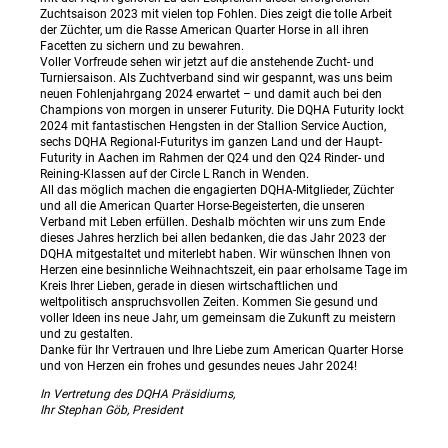
Zuchtsaison 2023 mit vielen top Fohlen. Dies zeigt die tolle Arbeit
der Züchter, um die Rasse American Quarter Horse in all ihren
Facetten zu sichern und zu bewahren.
Voller Vorfreude sehen wir jetzt auf die anstehende Zucht- und
Turniersaison. Als Zuchtverband sind wir gespannt, was uns beim
neuen Fohlenjahrgang 2024 erwartet – und damit auch bei den
Champions von morgen in unserer Futurity. Die DQHA Futurity lockt
2024 mit fantastischen Hengsten in der Stallion Service Auction,
sechs DQHA Regional-Futuritys im ganzen Land und der Haupt-
Futurity in Aachen im Rahmen der Q24 und den Q24 Rinder- und
Reining-Klassen auf der Circle L Ranch in Wenden.
All das möglich machen die engagierten DQHA-Mitglieder, Züchter
und all die American Quarter Horse-Begeisterten, die unseren
Verband mit Leben erfüllen. Deshalb möchten wir uns zum Ende
dieses Jahres herzlich bei allen bedanken, die das Jahr 2023 der
DQHA mitgestaltet und miterlebt haben. Wir wünschen Ihnen von
Herzen eine besinnliche Weihnachtszeit, ein paar erholsame Tage im
Kreis Ihrer Lieben, gerade in diesen wirtschaftlichen und
weltpolitisch anspruchsvollen Zeiten. Kommen Sie gesund und
voller Ideen ins neue Jahr, um gemeinsam die Zukunft zu meistern
und zu gestalten.
Danke für Ihr Vertrauen und Ihre Liebe zum American Quarter Horse
und von Herzen ein frohes und gesundes neues Jahr 2024!
In Vertretung des DQHA Präsidiums,
Ihr Stephan Göb, President