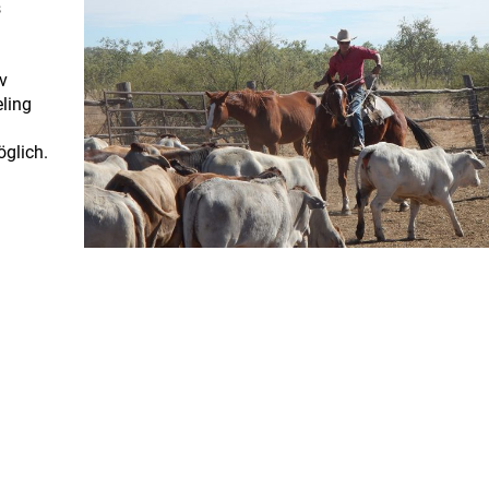
s
v
ling
glich.