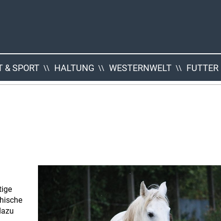
 & SPORT
HALTUNG
WESTERNWELT
FUTTER
tige
hische
dazu