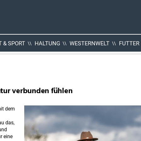
 & SPORT
HALTUNG
WESTERNWELT
FUTTER
atur verbunden fühlen
mit dem
au das,
 und
r eine