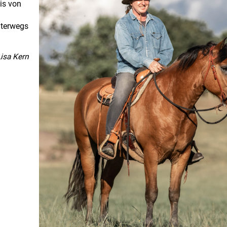
is von
unterwegs
Lisa Kern