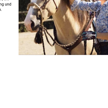
ung und
n.