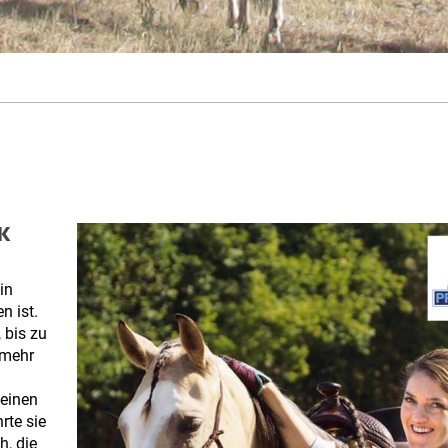
K
in
n ist.
 bis zu
 mehr
 einen
rte sie
h, die