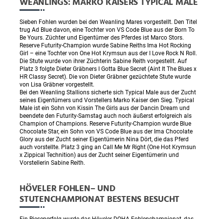
WEANLINGS: MARKO KAISERS TYPICAL MALE
Sieben Fohlen wurden bei den Weanling Mares vorgestellt. Den Titel
trug Ad Blue davon, eine Tochter von VS Code Blue aus der Born To
Be Yours. Züchter und Eigentümer des Pferdes ist Marco Stors.
Reserve Futurity-Champion wurde Sabine Reiths Ima Hot Rocking
Girl – eine Tochter von One Hot Krymsun aus der I Love Rock N Roll.
Die Stute wurde von ihrer Züchterin Sabine Reith vorgestellt. Auf
Platz 3 folgte Dieter Gräbners I Gotta Blue Secret (Aint It The Blues x
HR Classy Secret). Die von Dieter Gräbner gezüchtete Stute wurde
von Lisa Gräbner vorgestellt.
Bei den Weanling Stallions sicherte sich Typical Male aus der Zucht
seines Eigentümers und Vorstellers Marko Kaiser den Sieg. Typical
Male ist ein Sohn von Kissin The Girls aus der Dancin Dream und
beendete den Futurity-Samstag auch noch äußerst erfolgreich als
Champion of Champions. Reserve Futurity-Champion wurde Blue
Chocolate Star, ein Sohn von VS Code Blue aus der Ima Chocolate
Glory aus der Zucht seiner Eigentümerin Nina Dört, die das Pferd
auch vorstellte. Platz 3 ging an Call Me Mr Right (One Hot Krymsun
x Zippical Technition) aus der Zucht seiner Eigentümerin und
Vorstellerin Sabine Reith.
HÖVELER FOHLEN– UND
STUTENCHAMPIONAT BESTENS BESUCHT