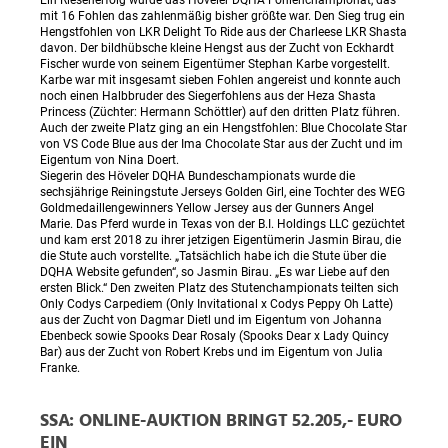
Ein Riesenerfolg wurde das Höveler DQHA Fohlenchampionat, das
mit 16 Fohlen das zahlenmäßig bisher größte war. Den Sieg trug ein
Hengstfohlen von LKR Delight To Ride aus der Charleese LKR Shasta
davon. Der bildhübsche kleine Hengst aus der Zucht von Eckhardt
Fischer wurde von seinem Eigentümer Stephan Karbe vorgestellt.
Karbe war mit insgesamt sieben Fohlen angereist und konnte auch
noch einen Halbbruder des Siegerfohlens aus der Heza Shasta
Princess (Züchter: Hermann Schöttler) auf den dritten Platz führen.
Auch der zweite Platz ging an ein Hengstfohlen: Blue Chocolate Star
von VS Code Blue aus der Ima Chocolate Star aus der Zucht und im
Eigentum von Nina Doert.
Siegerin des Höveler DQHA Bundeschampionats wurde die
sechsjährige Reiningstute Jerseys Golden Girl, eine Tochter des WEG
Goldmedaillengewinners Yellow Jersey aus der Gunners Angel
Marie. Das Pferd wurde in Texas von der B.I. Holdings LLC gezüchtet
und kam erst 2018 zu ihrer jetzigen Eigentümerin Jasmin Birau, die
die Stute auch vorstellte. „Tatsächlich habe ich die Stute über die
DQHA Website gefunden“, so Jasmin Birau. „Es war Liebe auf den
ersten Blick.“ Den zweiten Platz des Stutenchampionats teilten sich
Only Codys Carpediem (Only Invitational x Codys Peppy Oh Latte)
aus der Zucht von Dagmar Dietl und im Eigentum von Johanna
Ebenbeck sowie Spooks Dear Rosaly (Spooks Dear x Lady Quincy
Bar) aus der Zucht von Robert Krebs und im Eigentum von Julia
Franke.
SSA: ONLINE-AUKTION BRINGT 52.205,- EURO
EIN