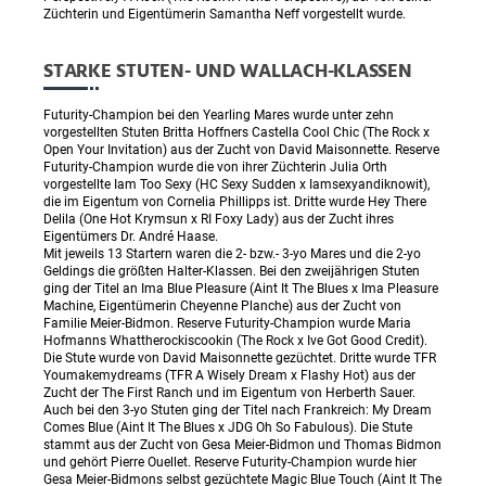
Züchterin und Eigentümerin Samantha Neff vorgestellt wurde.
STARKE STUTEN- UND WALLACH-KLASSEN
Futurity-Champion bei den Yearling Mares wurde unter zehn
vorgestellten Stuten Britta Hoffners Castella Cool Chic (The Rock x
Open Your Invitation) aus der Zucht von David Maisonnette. Reserve
Futurity-Champion wurde die von ihrer Züchterin Julia Orth
vorgestellte Iam Too Sexy (HC Sexy Sudden x Iamsexyandiknowit),
die im Eigentum von Cornelia Phillipps ist. Dritte wurde Hey There
Delila (One Hot Krymsun x RI Foxy Lady) aus der Zucht ihres
Eigentümers Dr. André Haase.
Mit jeweils 13 Startern waren die 2- bzw.- 3-yo Mares und die 2-yo
Geldings die größten Halter-Klassen. Bei den zweijährigen Stuten
ging der Titel an Ima Blue Pleasure (Aint It The Blues x Ima Pleasure
Machine, Eigentümerin Cheyenne Planche) aus der Zucht von
Familie Meier-Bidmon. Reserve Futurity-Champion wurde Maria
Hofmanns Whattherockiscookin (The Rock x Ive Got Good Credit).
Die Stute wurde von David Maisonnette gezüchtet. Dritte wurde TFR
Youmakemydreams (TFR A Wisely Dream x Flashy Hot) aus der
Zucht der The First Ranch und im Eigentum von Herberth Sauer.
Auch bei den 3-yo Stuten ging der Titel nach Frankreich: My Dream
Comes Blue (Aint It The Blues x JDG Oh So Fabulous). Die Stute
stammt aus der Zucht von Gesa Meier-Bidmon und Thomas Bidmon
und gehört Pierre Ouellet. Reserve Futurity-Champion wurde hier
Gesa Meier-Bidmons selbst gezüchtete Magic Blue Touch (Aint It The