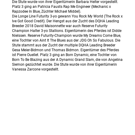
Die Stute wurde von ihrer Eigentümerin Barbara Heiter vorgestellt.
Platz 3 ging an Patricia Fausts Rap Me Engineer (Mechanic x
Rapzodee In Blue, Züchter Michael Middel).
Die Longe Line Futurity 3-yo gewann You Rock My World (The Rock x
Ive Got Good Credit). Der Hengst aus der Zucht des DQHA Leading
Breeder 2018 David Maisonnette war auch Reserve Futurity
Champion Halter 3-yo Stallions. Eigentümerin des Pferdes ist Didde
Nielssen. Reserve Futurity-Champion wurde My Dreams Come Blue,
eine Tochter von Aint It The Blues aus der JDG Oh So Fabulous. Die
Stute stammt aus der Zucht der multiple DQHA Leading Breeder
Gesa Meier-Bidmon und Thomas Bidmon. Eigentümer des Pferdes
ist Pierre Ouellet. Platz 3 ging an Born Dynamic, eine Tochter von
Born To Be Blazing aus der A Dynamic Grand Slam, die von Angelina
Siemon gezüchtet wurde. Die Stute wurde von ihrer Eigentümerin
Vanessa Zarcone vorgestellt.
ANSPRUCHSVOLLE TRAIL IN HAND KLASSEN
Trail in Hand Futurity-Champion der Zweijährigen wurde
Whattherockiscookin (The Rock x Ive Got Good Credit), die von Liz
Stors vorgestellt wurde. Die Stute aus der Zucht von David
Maisonnette ist im Eigentum von Maria Hofmann. Reserve Futurity-
Champion wurde An Undeniably Mayday (Blaze Em On x Hints
Rosita Sabre), der bereits Futurity-Champion Longe Line der
Zweijährigen war. Platz 3 ging an Its A Casual Firefly, einen Wallach
von Its A Southern Thing aus der Ima Chocolate Glory, der von seiner