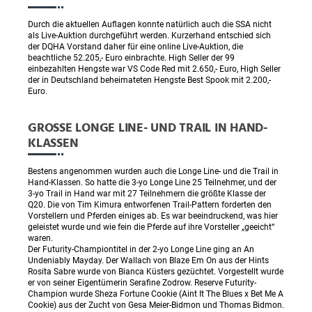
Durch die aktuellen Auflagen konnte natürlich auch die SSA nicht
als Live-Auktion durchgeführt werden. Kurzerhand entschied sich
der DQHA Vorstand daher für eine online Live-Auktion, die
beachtliche 52.205,- Euro einbrachte. High Seller der 99
einbezahlten Hengste war VS Code Red mit 2.650,- Euro, High Seller
der in Deutschland beheimateten Hengste Best Spook mit 2.200,-
Euro.
GROSSE LONGE LINE- UND TRAIL IN HAND-K
LASSEN
Bestens angenommen wurden auch die Longe Line- und die Trail in
Hand-Klassen. So hatte die 3-yo Longe Line 25 Teilnehmer, und der
3-yo Trail in Hand war mit 27 Teilnehmern die größte Klasse der
Q20. Die von Tim Kimura entworfenen Trail-Pattern forderten den
Vorstellern und Pferden einiges ab. Es war beeindruckend, was hier
geleistet wurde und wie fein die Pferde auf ihre Vorsteller „geeicht“
waren.
Der Futurity-Championtitel in der 2-yo Longe Line ging an An
Undeniably Mayday. Der Wallach von Blaze Em On aus der Hints
Rosita Sabre wurde von Bianca Küsters gezüchtet. Vorgestellt wurde
er von seiner Eigentümerin Serafine Zodrow. Reserve Futurity-
Champion wurde Sheza Fortune Cookie (Aint It The Blues x Bet Me A
Cookie) aus der Zucht von Gesa Meier-Bidmon und Thomas Bidmon.