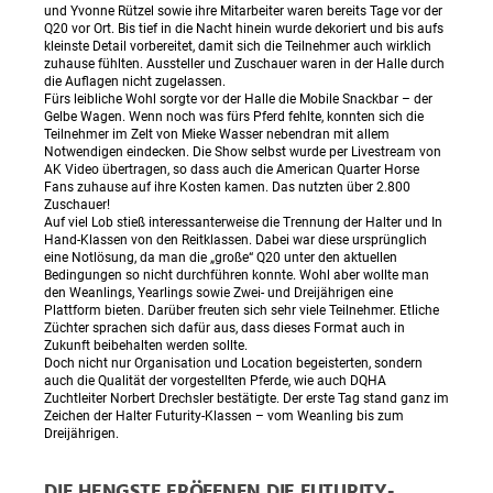
und Yvonne Rützel sowie ihre Mitarbeiter waren bereits Tage vor der
Q20 vor Ort. Bis tief in die Nacht hinein wurde dekoriert und bis aufs
kleinste Detail vorbereitet, damit sich die Teilnehmer auch wirklich
zuhause fühlten. Aussteller und Zuschauer waren in der Halle durch
die Auflagen nicht zugelassen.
Fürs leibliche Wohl sorgte vor der Halle die Mobile Snackbar – der
Gelbe Wagen. Wenn noch was fürs Pferd fehlte, konnten sich die
Teilnehmer im Zelt von Mieke Wasser nebendran mit allem
Notwendigen eindecken. Die Show selbst wurde per Livestream von
AK Video übertragen, so dass auch die American Quarter Horse
Fans zuhause auf ihre Kosten kamen. Das nutzten über 2.800
Zuschauer!
Auf viel Lob stieß interessanterweise die Trennung der Halter und In
Hand-Klassen von den Reitklassen. Dabei war diese ursprünglich
eine Notlösung, da man die „große“ Q20 unter den aktuellen
Bedingungen so nicht durchführen konnte. Wohl aber wollte man
den Weanlings, Yearlings sowie Zwei- und Dreijährigen eine
Plattform bieten. Darüber freuten sich sehr viele Teilnehmer. Etliche
Züchter sprachen sich dafür aus, dass dieses Format auch in
Zukunft beibehalten werden sollte.
Doch nicht nur Organisation und Location begeisterten, sondern
auch die Qualität der vorgestellten Pferde, wie auch DQHA
Zuchtleiter Norbert Drechsler bestätigte. Der erste Tag stand ganz im
Zeichen der Halter Futurity-Klassen – vom Weanling bis zum
Dreijährigen.
DIE HENGSTE ERÖFFNEN DIE FUTURITY-