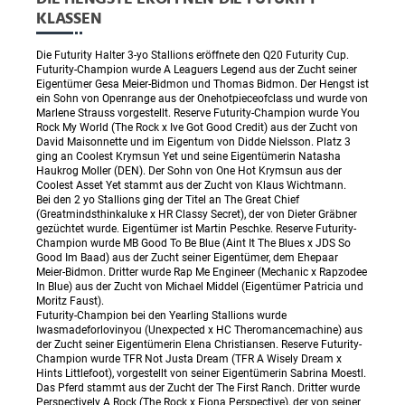
KLASSEN
Die Futurity Halter 3-yo Stallions eröffnete den Q20 Futurity Cup.
Futurity-Champion wurde A Leaguers Legend aus der Zucht seiner
Eigentümer Gesa Meier-Bidmon und Thomas Bidmon. Der Hengst ist
ein Sohn von Openrange aus der Onehotpieceofclass und wurde von
Marlene Strauss vorgestellt. Reserve Futurity-Champion wurde You
Rock My World (The Rock x Ive Got Good Credit) aus der Zucht von
David Maisonnette und im Eigentum von Didde Nielsson. Platz 3
ging an Coolest Krymsun Yet und seine Eigentümerin Natasha
Haukrog Moller (DEN). Der Sohn von One Hot Krymsun aus der
Coolest Asset Yet stammt aus der Zucht von Klaus Wichtmann.
Bei den 2 yo Stallions ging der Titel an The Great Chief
(Greatmindsthinkaluke x HR Classy Secret), der von Dieter Gräbner
gezüchtet wurde. Eigentümer ist Martin Peschke. Reserve Futurity-
Champion wurde MB Good To Be Blue (Aint It The Blues x JDS So
Good Im Baad) aus der Zucht seiner Eigentümer, dem Ehepaar
Meier-Bidmon. Dritter wurde Rap Me Engineer (Mechanic x Rapzodee
In Blue) aus der Zucht von Michael Middel (Eigentümer Patricia und
Moritz Faust).
Futurity-Champion bei den Yearling Stallions wurde
Iwasmadeforlovinyou (Unexpected x HC Theromancemachine) aus
der Zucht seiner Eigentümerin Elena Christiansen. Reserve Futurity-
Champion wurde TFR Not Justa Dream (TFR A Wisely Dream x
Hints Littlefoot), vorgestellt von seiner Eigentümerin Sabrina Moestl.
Das Pferd stammt aus der Zucht der The First Ranch. Dritter wurde
Perspectively A Rock (The Rock x Fiona Perspective), der von seiner