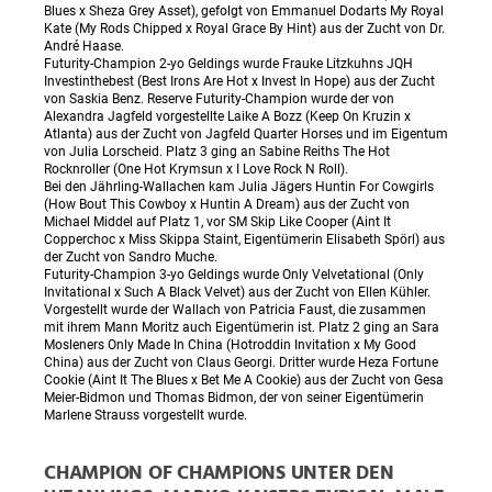
Blues x Sheza Grey Asset), gefolgt von Emmanuel Dodarts My Royal
Kate (My Rods Chipped x Royal Grace By Hint) aus der Zucht von Dr.
André Haase.
Futurity-Champion 2-yo Geldings wurde Frauke Litzkuhns JQH
Investinthebest (Best Irons Are Hot x Invest In Hope) aus der Zucht
von Saskia Benz. Reserve Futurity-Champion wurde der von
Alexandra Jagfeld vorgestellte Laike A Bozz (Keep On Kruzin x
Atlanta) aus der Zucht von Jagfeld Quarter Horses und im Eigentum
von Julia Lorscheid. Platz 3 ging an Sabine Reiths The Hot
Rocknroller (One Hot Krymsun x I Love Rock N Roll).
Bei den Jährling-Wallachen kam Julia Jägers Huntin For Cowgirls
(How Bout This Cowboy x Huntin A Dream) aus der Zucht von
Michael Middel auf Platz 1, vor SM Skip Like Cooper (Aint It
Copperchoc x Miss Skippa Staint, Eigentümerin Elisabeth Spörl) aus
der Zucht von Sandro Muche.
Futurity-Champion 3-yo Geldings wurde Only Velvetational (Only
Invitational x Such A Black Velvet) aus der Zucht von Ellen Kühler.
Vorgestellt wurde der Wallach von Patricia Faust, die zusammen
mit ihrem Mann Moritz auch Eigentümerin ist. Platz 2 ging an Sara
Mosleners Only Made In China (Hotroddin Invitation x My Good
China) aus der Zucht von Claus Georgi. Dritter wurde Heza Fortune
Cookie (Aint It The Blues x Bet Me A Cookie) aus der Zucht von Gesa
Meier-Bidmon und Thomas Bidmon, der von seiner Eigentümerin
Marlene Strauss vorgestellt wurde.
CHAMPION OF CHAMPIONS UNTER DEN