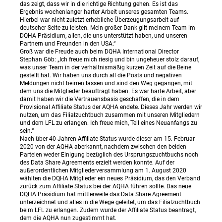
das zeigt, dass wir in die richtige Richtung gehen. Es ist das
Ergebnis wochenlanger harter Arbeit unseres gesamten Teams.
Hierbei war nicht zuletzt erhebliche Überzeugungsarbeit auf
deutscher Seite zu leisten. Mein großer Dank gilt meinem Team im
DQHA Präsidium, allen, die uns unterstützt haben, und unseren
Partnern und Freunden in den USA.“
Groß war die Freude auch beim DQHA International Director
Stephan Göb: „Ich freue mich riesig und bin ungeheuer stolz darauf,
was unser Team in der verhältnismäßig kurzen Zeit auf die Beine
gestellt hat. Wir haben uns durch all die Posts und negativen
Meldungen nicht beirren lassen und sind den Weg gegangen, mit
dem uns die Mitglieder beauftragt haben. Es war harte Arbeit, aber
damit haben wir die Vertrauensbasis geschaffen, die in dem
Provisional Affiliate Status der AQHA endete. Dieses Jahr werden wir
nutzen, um das Filialzuchtbuch zusammen mit unseren Mitgliedern
und dem LFL zu erlangen. Ich freue mich, Teil eines Neuanfangs zu
sein.“
Nach über 40 Jahren Affiliate Status wurde dieser am 15. Februar
2020 von der AQHA aberkannt, nachdem zwischen den beiden
Parteien weder Einigung bezüglich des Ursprungszuchtbuchs noch
des Data Share Agreements erzielt werden konnte. Auf der
außerordentlichen Mitgliederversammlung am 1. August 2020
wählten die DQHA Mitglieder ein neues Präsidium, das den Verband
zurück zum Affiliate Status bei der AQHA führen sollte. Das neue
DQHA Präsidium hat mittlerweile das Data Share Agreement
unterzeichnet und alles in die Wege geleitet, um das Filialzuchtbuch
beim LFL zu erlangen. Zudem wurde der Affiliate Status beantragt,
dem die AQHA nun zugestimmt hat.